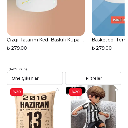
Çizgi Tasarım Kedi Baskılı Kupa Bardak Çay Kahve F
Basketbol Temal
₺ 279.00
₺ 279.00
(
1489
ürün
)
Filtreler
%20
%20