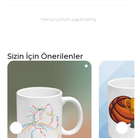
Kullanım ve Bakım
Bulaşık makinesinde yıkanabilir; ancak, uzun
ömürlü parlaklık ve baskı renkleri için elde
Henüz yorum yapılmamış.
yıkanması önerilmektedir.
Kupa üzerindeki baskılı alana sert ve kesici
cisimlerle müdahale edilmemeli, yakılmamalı ve
asit benzeri sıvılardan kaçınılmalıdır.
Sizin İçin Önerilenler