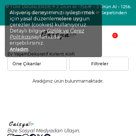
💸TÜM ÜRÜNLERDE !!! 2 Ürün Al -75₺💸 - 3 Ürün Al - 125₺
Alışveriş deneyiminizi iyileştirmek
💸- 4 Ürün Al -200₺ 💸- 5 Ürün Al -250₺ 💸 Sepetinden
için yasal düzenlemelere uygun
düşsün !!!💸
çerezler (cookies) kullanıyoruz.
Detaylı bilgiye
Gizlilik ve Çerez
0
Politikası
sayfamızdan
erişebilirsiniz.
Anladım
Ev Yaşam
Dekoratif Kırlent Kılıfı
Filtreler
Aradığınız ürün bulunmamaktadır.
Bize Sosyal Medyadan Ulaşın.