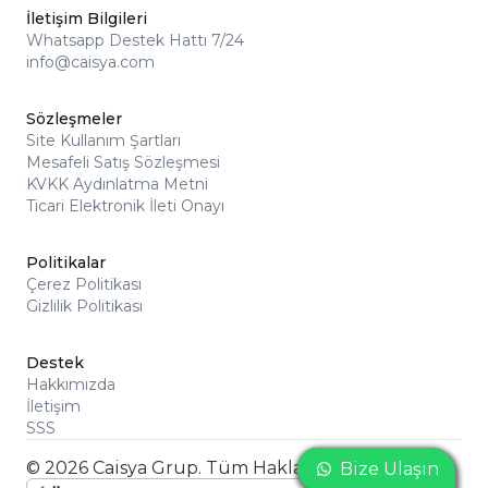
İletişim Bilgileri
Whatsapp Destek Hattı 7/24
info@caisya.com
Sözleşmeler
Site Kullanım Şartları
Mesafeli Satış Sözleşmesi
KVKK Aydınlatma Metni
Ticari Elektronik İleti Onayı
Politikalar
Çerez Politikası
Gizlilik Politikası
Destek
Hakkımızda
İletişim
SSS
© 2026 Caisya Grup. Tüm Hakları Saklıdır
Bize Ulaşın
Bize Ulaşın
Bize Ulaşın