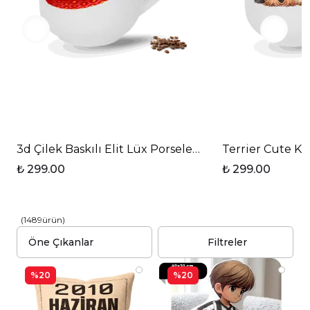
3d Çilek Baskılı Elit Lüx Porselen Kupa Bardak
Terrier Cute Kö
₺ 299.00
₺ 299.00
(
1489
ürün
)
Filtreler
%20
%20