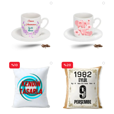
%10
%20