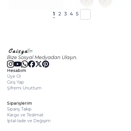
1
2
3
4
5
Bize Sosyal Medyadan Ulaşın.
Hesabım
Üye Ol
Giriş Yap
Şifremi Unuttum
Siparişlerim
Sipariş Takip
Kargo ve Teslimat
İptal-İade ve Değişim