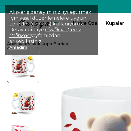
💸TÜM ÜRÜNLERDE !!! 2 Ürün Al 
Alışveriş deneyiminizi iyileştirmek
için yasal düzenlemelere uygun
Kişiye Özel
Kupalar
çerezler (cookies) kullanıyoruz.
Detaylı bilgiye
Gizlilik ve Çerez
Politikası
sayfamızdan
erişebilirsiniz.
Anasayfa
Baskılı Kupa Bardak
Anladım