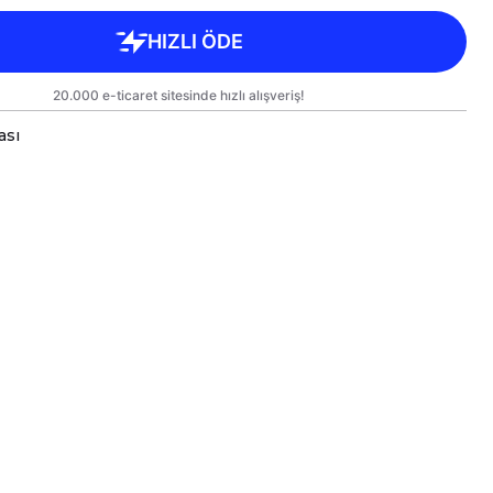
ası
oji Toplu Porselen Kupalarımız Çift Yönlü Birinci Sınıf Ka
sarımlarınızı Hem Kendiniz Hem de Sevdiklerinize Keyifli
mız Kargoda Zarar Görmemesi İçin Sağlam Malzemeler Ku
üleri Standart Yükseklik : 9,5cm Çap : 8,5cm Genişlik 9,
n Kupamız Bulaşık Makinesinde Yıkamaya Uygundur.
n Süre Aynı Parlaklığını ve Baskı Renklerini Koruyabil
rindeki Baskılı Alana Sert ve Kesici Cisimlerle Müdahal