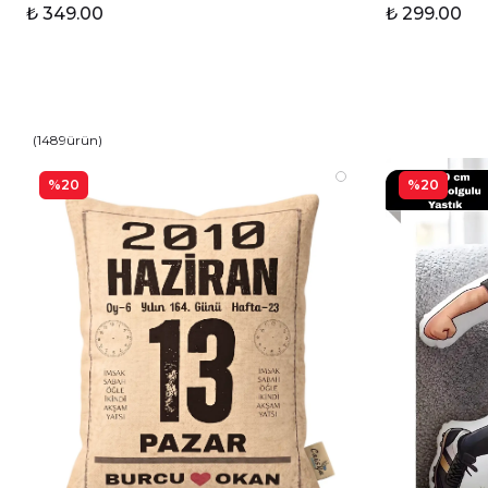
₺ 349.00
₺ 299.00
(
1489
ürün
)
%20
%20