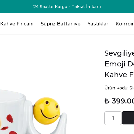
-75₺💸 - 3 Ürün Al - 125₺ 💸- 4 Ürün Al -200₺ 💸- 5 Ürün Al -
Kahve Fincanı
Süpriz Battaniye
Yastıklar
Kombin
Sevgiliy
Emoji D
Kahve F
Ürün Kodu: 
₺ 399.0