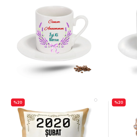
%20
%20