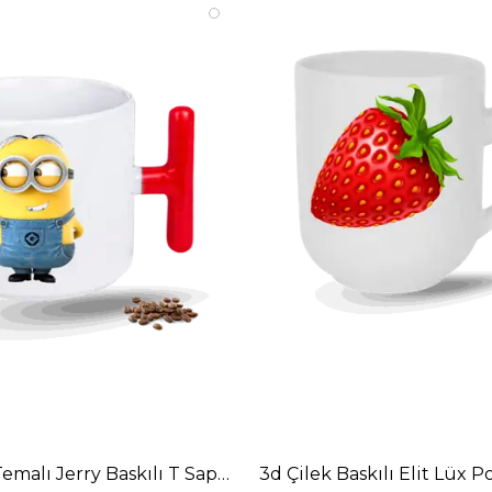
Sever Siyah Kupa Bardak Çay Kahve Fincanı-1
emalı Jerry Baskılı T Saplı Porselen Kupa Bardak
3d Çilek Baskılı Elit Lüx 