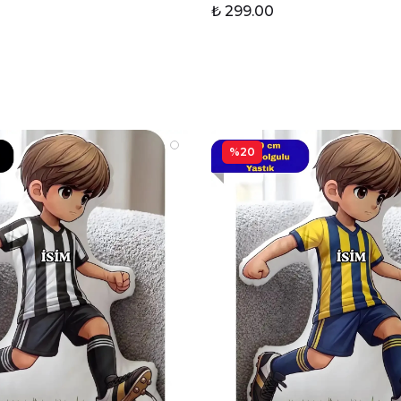
₺ 299.00
%20