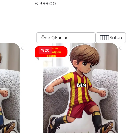
₺ 399.00
Sütun
%20