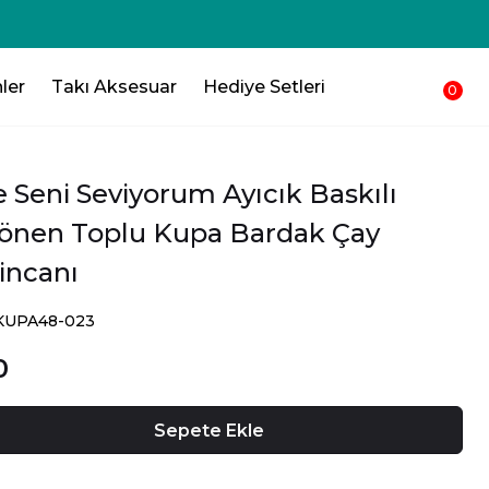
250₺ 💸 Sepetinden düşsün !!!💸
ler
Takı Aksesuar
Hediye Setleri
0
e Seni Seviyorum Ayıcık Baskılı
önen Toplu Kupa Bardak Çay
incanı
SKUPA48-023
0
Sepete Ekle