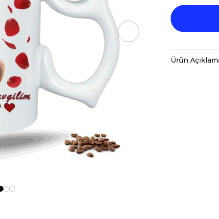
Ürün Açıklam
-Smile Em
-Sizin Ta
-Kupaları
-Kupa Ölç
-Porsele
-Daha Uzu
-Kupa Üze