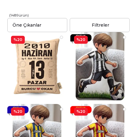
(
1489
ürün
)
Filtreler
%20
%20
%20
%20