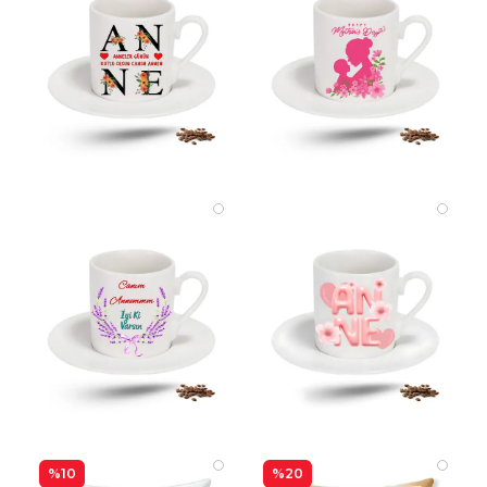
%10
%20