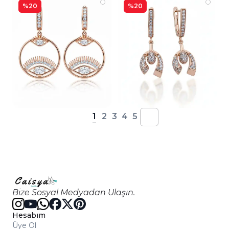
%20
%20
1
2
3
4
5
Bize Sosyal Medyadan Ulaşın.
Hesabım
Üye Ol