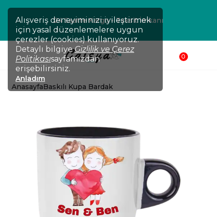
Alışveriş deneyiminizi iyileştirmek
24 Saatte Kargo - Taksit İmkanı
için yasal düzenlemelere uygun
çerezler (cookies) kullanıyoruz.
Detaylı bilgiye
Gizlilik ve Çerez
0
Politikası
sayfamızdan
erişebilirsiniz.
Anladım
Anasayfa
Baskılı Kupa Bardak