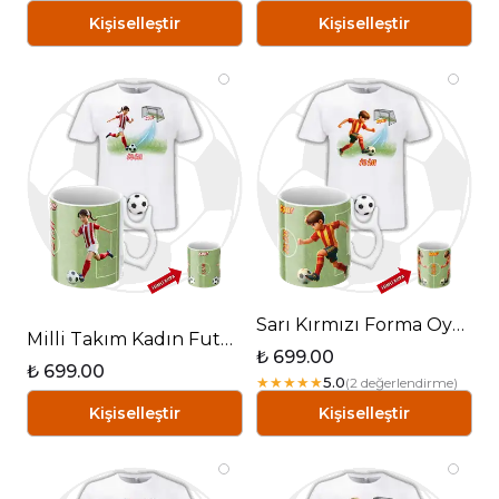
Kişiselleştir
Kişiselleştir
Sarı Kırmızı Forma Oyunculu Futbol Toplu Kupa + Baskılı Pamuklu Tişört Kombin
Milli Takım Kadın Futbolcu Futbol Toplu Kupa + Baskılı Pamuklu Tişört Kombin
₺ 699.00
₺ 699.00
★
★
★
★
★
5.0
(
2
değerlendirme
)
Kişiselleştir
Kişiselleştir