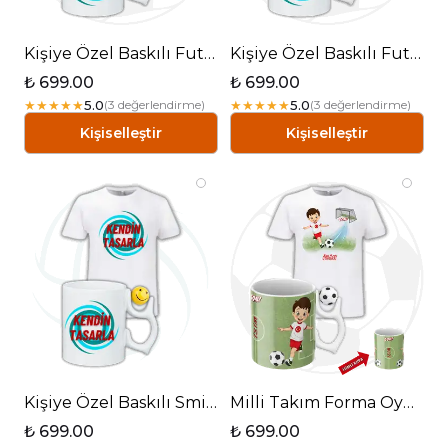
Kişiye Özel Baskılı Futbol Toplu Kupa + Pamuklu Tişört Kombin - Sarı-Lacivert
Kişiye Özel Baskılı Futbol Toplu Kupa + Pamuklu Tişört Kombin - Siyah-Beyaz
₺ 699.00
₺ 699.00
★
★
★
★
★
5.0
★
★
★
★
★
5.0
(
3
değerlendirme
)
(
3
değerlendirme
)
Kişiselleştir
Kişiselleştir
Kişiye Özel Baskılı Smile Emoji Toplu Kupa + Pamuklu Tişört Kombin
Milli Takım Forma Oyunculu Futbol Toplu Kupa + Baskılı Pamuklu Tişört Kombin
₺ 699.00
₺ 699.00