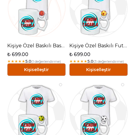
Kişiye Özel Baskılı Basketbol Toplu Kupa + Pamuklu Tişört Kombin
Kişiye Özel Baskılı Futbol Toplu Kupa + Pamuklu Tişört Kombin - Sarı-Kırmızı
₺ 699.00
₺ 699.00
★
★
★
★
★
5.0
★
★
★
★
★
5.0
(
1
değerlendirme
)
(
3
değerlendirme
)
Kişiselleştir
Kişiselleştir