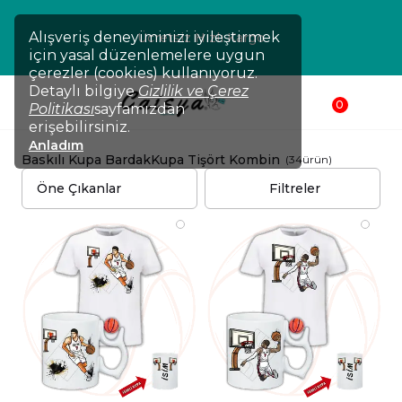
₺
Alışveriş deneyiminizi iyileştirmek
Ücretsiz Hızlı Kargo
için yasal düzenlemelere uygun
çerezler (cookies) kullanıyoruz.
Detaylı bilgiye
Gizlilik ve Çerez
0
Politikası
sayfamızdan
erişebilirsiniz.
Anladım
Baskılı Kupa Bardak
Kupa Tişört Kombin
(
34
ürün
)
Filtreler