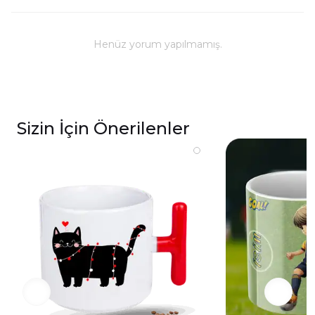
Kullanım ve Bakım
Bulaşık makinesinde yıkanabilir; ancak, uzun
ömürlü parlaklık ve baskı renkleri için elde
Henüz yorum yapılmamış.
yıkanması önerilmektedir.
Kupa üzerindeki baskılı alana sert ve kesici
cisimlerle müdahale edilmemeli, yakılmamalı ve
asit benzeri sıvılardan kaçınılmalıdır.
Sizin İçin Önerilenler