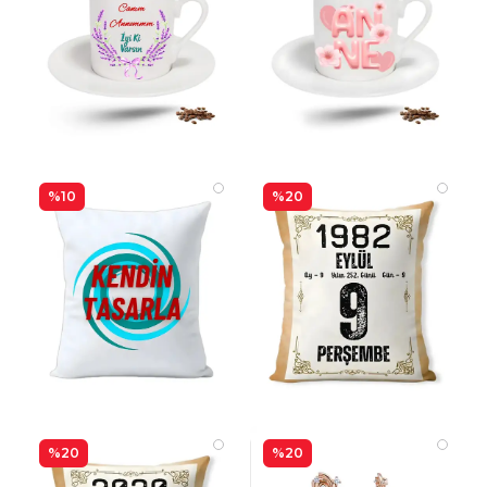
%10
%20
%20
%20