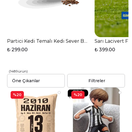
Partici Kedi Temalı Kedi Sever Baskılı T Saplı Porse
Sarı Lacivert F
₺ 299.00
₺ 399.00
(
1489
ürün
)
Filtreler
%20
%20