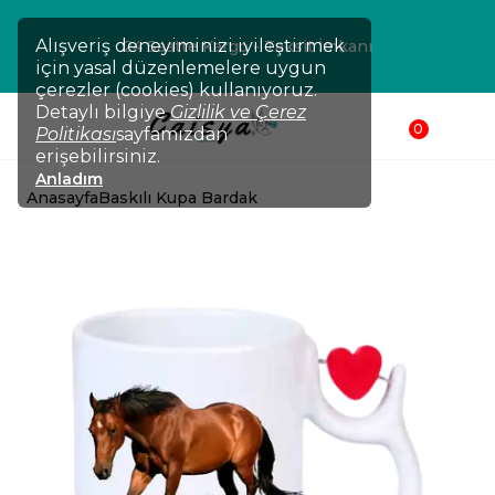
Alışveriş deneyiminizi iyileştirmek
24 Saatte Kargo - Taksit İmkanı
için yasal düzenlemelere uygun
çerezler (cookies) kullanıyoruz.
Detaylı bilgiye
Gizlilik ve Çerez
0
Politikası
sayfamızdan
erişebilirsiniz.
Anladım
Anasayfa
Baskılı Kupa Bardak