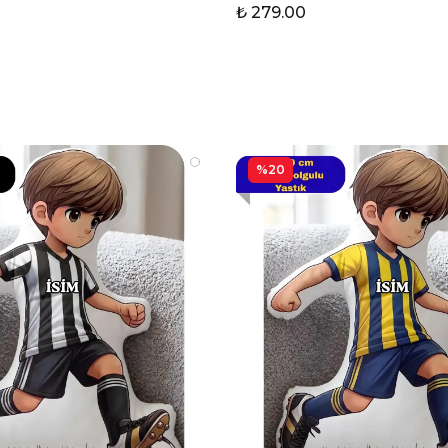
₺ 279.00
%20