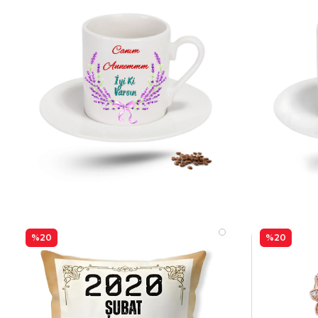
%20
%20