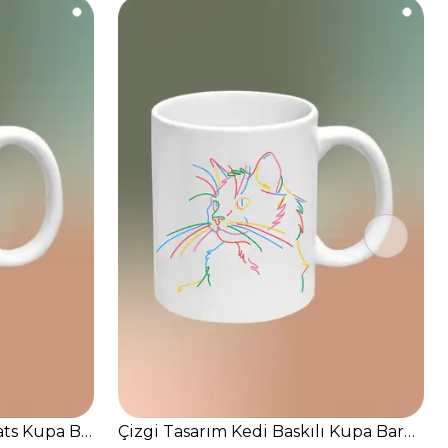
Bardak Çay Kahve Fincanı
Cats Kupa Bardak Çay Kahve Fincanı
Çizgi Tasarım Kedi Baskılı Kupa Bardak 