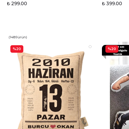
₺ 299.00
₺ 399.00
(
1489
ürün
)
%20
%20