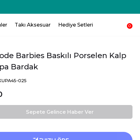
ler
Takı Aksesuar
Hediye Setleri
0
ode Barbies Baskılı Porselen Kalp
pa Bardak
SKUPA45-025
0
Sepete Gelince Haber Ver