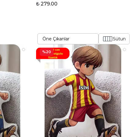
₺ 279.00
Sütun
%20