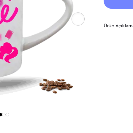
Ürün Açıklam
Porselen kup
baskı ile tas
Hem kişisel
özenle hazır
Kupanız, ka
malzemelerl
Teknik Özel
Boyutlar:
Yü
Hacim:
300 
Kullanım v
Bulaşık mak
ve baskı ren
Kupa üzerind
edilmemeli, 