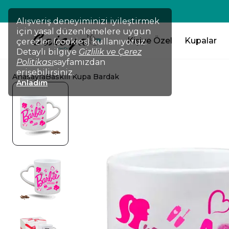
Ücretsiz Hızlı Kargo
Alışveriş deneyiminizi iyileştirmek
için yasal düzenlemelere uygun
Kişiye Özel
Kupalar
çerezler (cookies) kullanıyoruz.
Detaylı bilgiye
Gizlilik ve Çerez
Politikası
sayfamızdan
erişebilirsiniz.
Anasayfa
Baskılı Kupa Bardak
Anladım