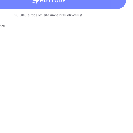
ası
a bardaklar, birinci sınıf kalitede, çift yönlü parlak
arlanmıştır.
 kullanım hem de hediye olarak sunulmak üzere
lanmıştır.
rgo sırasında zarar görmemesi için sağlam
e titizlikle paketlenmektedir.
likler
kseklik 9,5 cm, Çap 8 cm
ml
e Bakım
inesinde yıkanabilir; ancak, uzun ömürlü parlaklık
kleri için elde yıkanması önerilmektedir.
eki baskılı alana sert ve kesici cisimlerle müdahale
yakılmamalı ve asit benzeri sıvılardan kaçınılmalıdır.