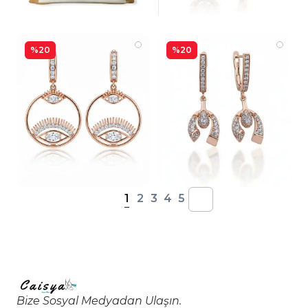
%20
%20
1
2
3
4
5
Bize Sosyal Medyadan Ulaşın.