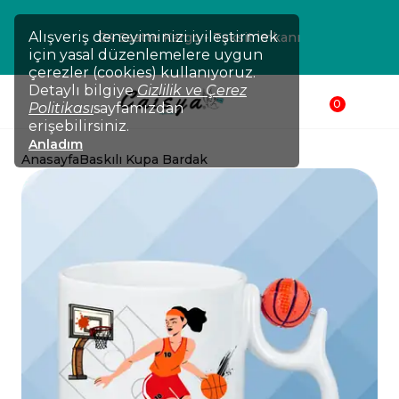
Alışveriş deneyiminizi iyileştirmek
 Hızlı Kargo
24 Saatte Kargo -
için yasal düzenlemelere uygun
çerezler (cookies) kullanıyoruz.
Detaylı bilgiye
Gizlilik ve Çerez
0
Politikası
sayfamızdan
erişebilirsiniz.
Anladım
Anasayfa
Baskılı Kupa Bardak