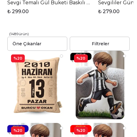
Sevgi Temalı Gül Buketi Baskılı T Saplı Porselen K
₺ 299.00
₺ 279.00
(
1489
ürün
)
Filtreler
%20
%20
%20
%20