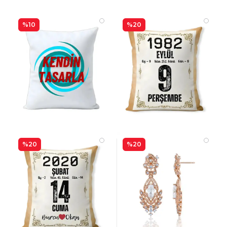
%10
%20
%20
%20