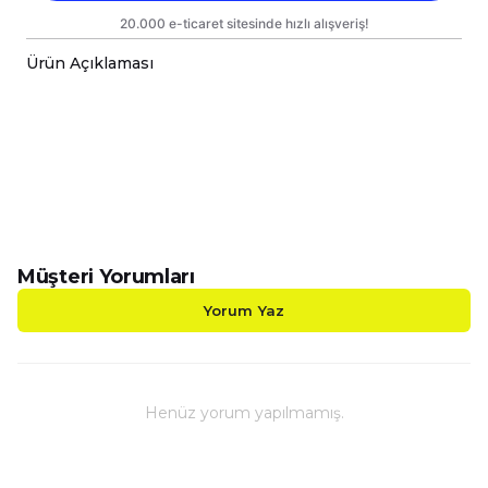
Ürün Açıklaması
-BasketBoll Toplu Porselen Kupalarımız Çift Yönlü B
-Sizin Tasarımlarınızı Hem Kendiniz Hem de Sevdikl
-Kupalarımız Kargoda Zarar Görmemesi İçin Sağla
-Kupa Ölçüleri Standart Yükseklik : 9,5cm Çap : 8,
-Porselen Kupamız Bulaşık Makinesinde Yıkama
-Daha Uzun Süre Aynı Parlaklığını ve Baskı Renkl
-Kupa Üzerindeki Baskılı Alana Sert ve Kesici Cis
Müşteri Yorumları
Yorum Yaz
Henüz yorum yapılmamış.