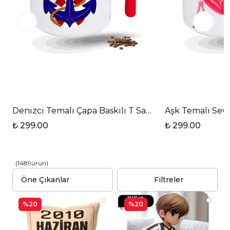
Denizci Temalı Çapa Baskılı T Saplı Porselen Kupa 
Aşk Temalı Sevg
₺ 299.00
₺ 299.00
(
1489
ürün
)
Filtreler
%20
%20