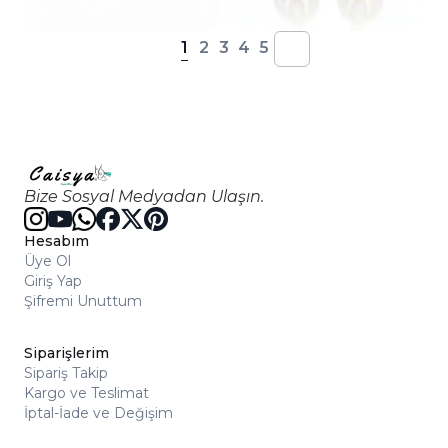
1
2
3
4
5
Bize Sosyal Medyadan Ulaşın.
Hesabım
Üye Ol
Giriş Yap
Şifremi Unuttum
Siparişlerim
Sipariş Takip
Kargo ve Teslimat
İptal-İade ve Değişim