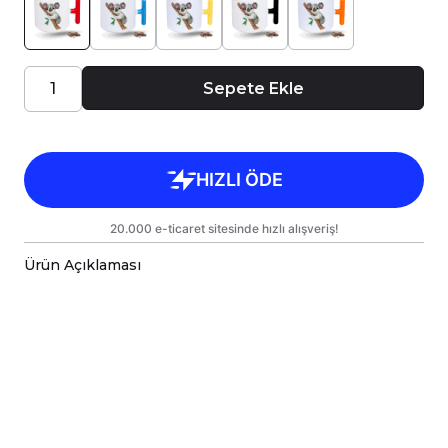
Sepete Ekle
Ürün Açıklaması
Porselen kupa bardaklar, birinci sınıf kalitede,
çift yönlü parlak baskı ile tasarlanmıştır.
Hem kişisel kullanım hem de hediye olarak
sunulmak üzere özenle hazırlanmıştır.
Kupanız, kargo sırasında zarar görmemesi için
sağlam malzemelerle titizlikle
paketlenmektedir.