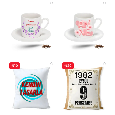
%10
%20