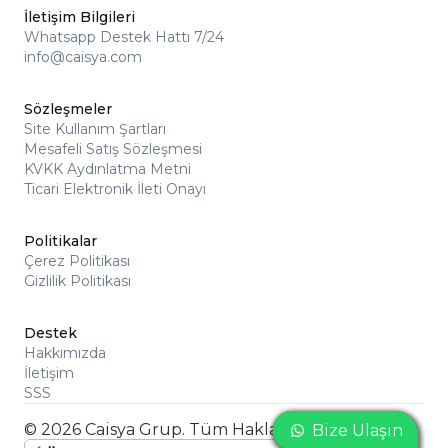
İletişim Bilgileri
Whatsapp Destek Hattı 7/24
info@caisya.com
Sözleşmeler
Site Kullanım Şartları
Mesafeli Satış Sözleşmesi
KVKK Aydınlatma Metni
Ticari Elektronik İleti Onayı
Politikalar
Çerez Politikası
Gizlilik Politikası
Destek
Hakkımızda
İletişim
SSS
© 2026 Caisya Grup. Tüm Hakları Saklıdır
Bize Ulaşın
Bize Ulaşın
Bize Ulaşın