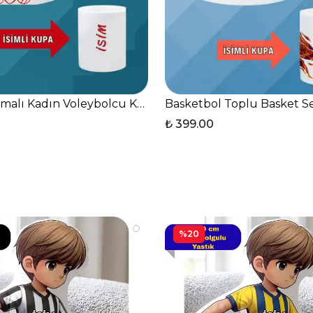
incanı
malı Kadın Voleybolcu Kalpli Kulp Kupa Bardak Çay Ka
Basketbol Toplu Basket S
₺ 399.00
%20