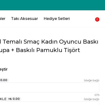
ler
Takı Aksesuar
Hediye Setleri
0
l Temalı Smaç Kadın Oyuncu Baskı
upa + Baskılı Pamuklu Tişört
ştir
 0.00
İsteğe bağlı
0
/
15
KLE
+
₺ 0.00
İsteğe bağlı