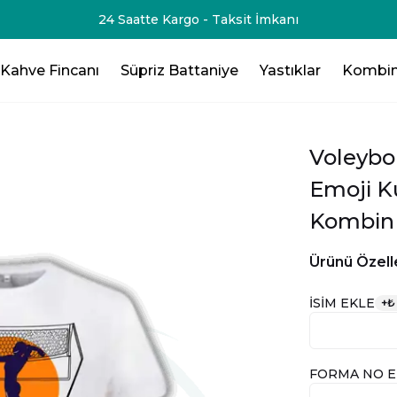
24 Saatte Kargo - Taksit İmkanı
Kahve Fincanı
Süpriz Battaniye
Yastıklar
Kombin
Voleybo
Emoji K
Kombin
Ürünü Özelle
İSİM EKLE
+
₺
FORMA NO E