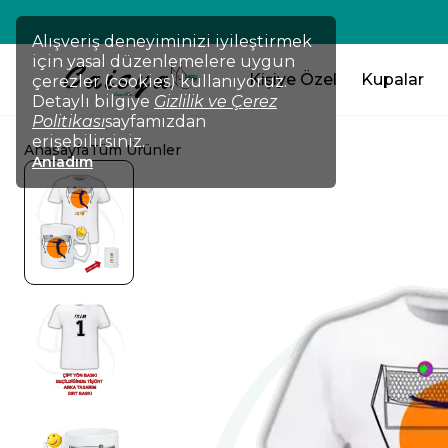
Alışveriş deneyiminizi iyileştirmek
için yasal düzenlemelere uygun
Kişiye Özel
Kupalar
çerezler (cookies) kullanıyoruz.
Detaylı bilgiye
Gizlilik ve Çerez
Politikası
sayfamızdan
erişebilirsiniz.
Anasayfa
Tüm Ürünler
Anladım