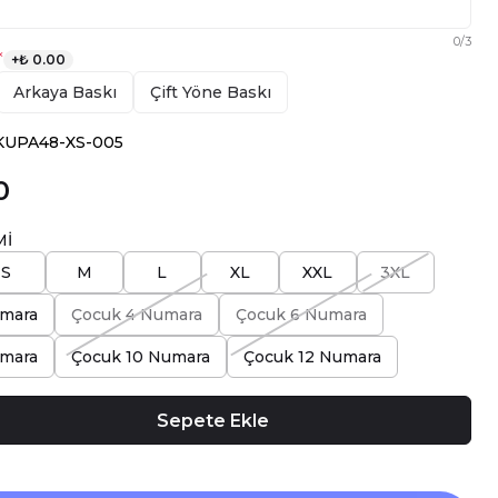
0
/
3
*
+
₺ 0.00
Arkaya Baskı
Çift Yöne Baskı
SKUPA48-XS-005
0
Mİ
S
M
L
XL
XXL
3XL
mara
Çocuk 4 Numara
Çocuk 6 Numara
mara
Çocuk 10 Numara
Çocuk 12 Numara
Sepete Ekle