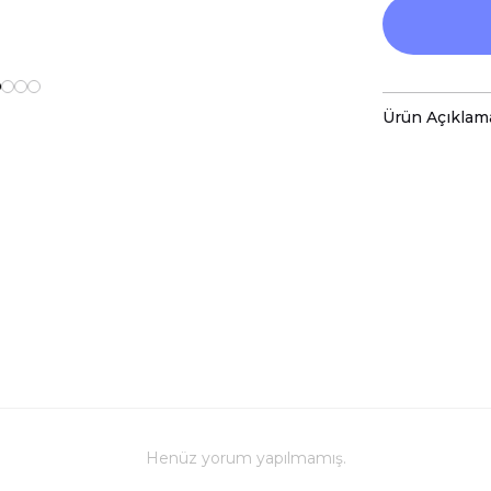
Ürün Açıklam
 Baskılı 
-Bu sayede C
-Voleybol Te
-Özel Tasarı
-Kupalarımı
-Kupa Ölçüle
-Porselen K
-Daha Uzun 
-Kupa Üzerin
Henüz yorum yapılmamış.