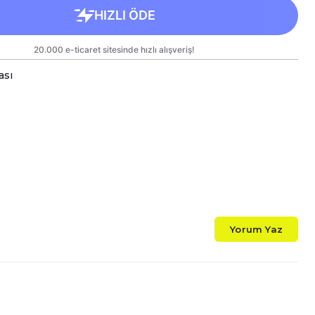
ası
Beyaz T-Shirt %100 Pamuk İçeriklidir. 30 derecede Terst
anlı ve Kalıcı Renkler Uzun Süre Sağlıklı Kullanım Suna
malı Emoji Toplu Porselen Kupalarımız Çift Yönlü Birinci
mlarımızı Hem Kendiniz Hem de Sevdiklerinize Keyifli A
z Kargoda Zarar Görmemesi İçin Sağlam Malzemeler Kull
ri Standart Hacim: 300ml Yükseklik : 9cm Çap : 8,5cm G
upamız Bulaşık Makinesinde Yıkamaya Uygundur.
Süre Aynı Parlaklığını, Emoji Topunu ve Baskı Renklerin
Yorum Yaz
deki Baskılı Alana Sert ve Kesici Cisimlerle Müdahale E