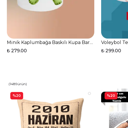
Minik Kaplumbağa Baskılı Kupa Bardak Çay Kahve F
Voleybol Te
₺ 279.00
₺ 299.00
(
1489
ürün
)
%20
%20