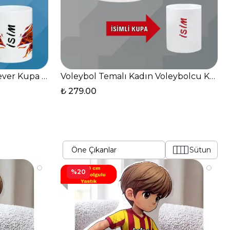
hve Fincanı-2
ever Kupa Bardak Çay Kahve Fincanı-1
Voleybol Temalı Kadın Voleybolcu Kupa 
₺ 279.00
Sütun
%20