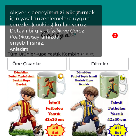
₺
Alışveriş deneyiminizi iyileştirmek
Ücretsiz Hızlı Kargo
için yasal düzenlemelere uygun
çerezler (cookies) kullanıyoruz.
Detaylı bilgiye
Gizlilik ve Çerez
0
Politikası
sayfamızdan
erişebilirsiniz.
Anladım
Tüm Ürünler
Kupa Yastık Kombin
(
3
ürün
)
Filtreler