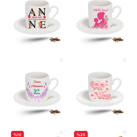
%10
%20