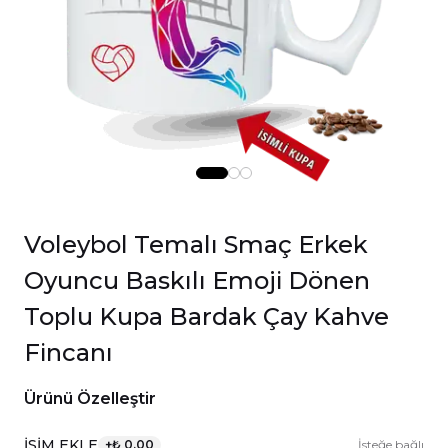
Voleybol Temalı Smaç Erkek
Oyuncu Baskılı Emoji Dönen
Toplu Kupa Bardak Çay Kahve
Fincanı
Ürünü Özelleştir
İSİM EKLE
+
₺ 0.00
İsteğe bağlı