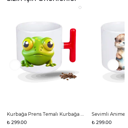
Kurbağa Prens Temalı Kurbağa Baskılı T Saplı Pors
Sevimli Anime 
₺ 299.00
₺ 299.00