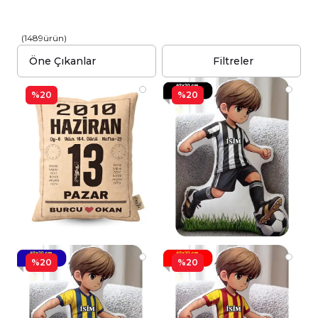
(
1489
ürün
)
Filtreler
%20
%20
%20
%20