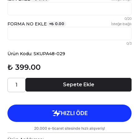
0
/
20
FORMA NO EKLE
+
₺ 0.00
İsteğe bağlı
0
/
3
Ürün Kodu: SKUPA48-029
₺ 399.00
Sepete Ekle