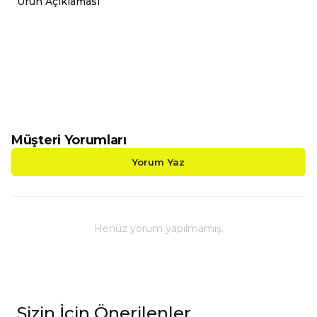
Ürün Açıklaması
-Smile Emoji Toplu Porselen Kupalarımız Çift Yönlü 
-Sizin Tasarımlarınızı Hem Kendiniz Hem de Sevdikl
-Kupalarımız Kargoda Zarar Görmemesi İçin Sağla
-Kupa Ölçüleri Standart Yükseklik : 9,5cm Çap : 8,
-Porselen Kupamız Bulaşık Makinesinde Yıkama
-Daha Uzun Süre Aynı Parlaklığını ve Baskı Renkl
-Kupa Üzerindeki Baskılı Alana Sert ve Kesici Cis
Müşteri Yorumları
Yorum Yaz
Henüz yorum yapılmamış.
Sizin İçin Önerilenler