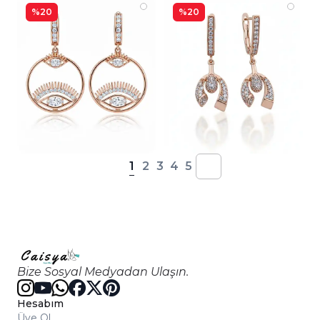
%20
%20
1
2
3
4
5
Bize Sosyal Medyadan Ulaşın.
Hesabım
Üye Ol