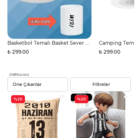
Basketbol Temalı Basket Sever Kalp Kulplu Kupa Ba
Camping Temalı
₺ 299.00
₺ 299.00
(
1489
ürün
)
Filtreler
%20
%20