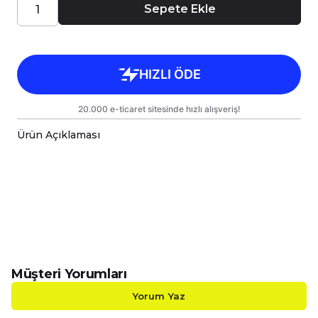
Sepete Ekle
Ürün Açıklaması
-Smile Emoji Toplu Porselen Kupalarımız Çift Yönlü 
-Sizin Tasarımlarınızı Hem Kendiniz Hem de Sevdikl
-Kupalarımız Kargoda Zarar Görmemesi İçin Sağla
-Kupa Ölçüleri Standart Yükseklik : 9,5cm Çap : 8,
-Porselen Kupamız Bulaşık Makinesinde Yıkama
-Daha Uzun Süre Aynı Parlaklığını ve Baskı Renkl
-Kupa Üzerindeki Baskılı Alana Sert ve Kesici Cis
Müşteri Yorumları
Yorum Yaz