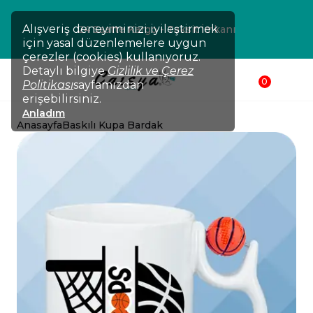
Alışveriş deneyiminizi iyileştirmek
24 Saatte Kargo - Taksit İmkanı
için yasal düzenlemelere uygun
çerezler (cookies) kullanıyoruz.
Detaylı bilgiye
Gizlilik ve Çerez
0
Politikası
sayfamızdan
erişebilirsiniz.
Anladım
Anasayfa
Baskılı Kupa Bardak