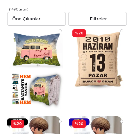
(
1490
ürün
)
Filtreler
%20
%20
%20