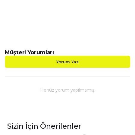
-BasketBoll Toplu Porselen Kupalarımız Çift Yönlü B
-Sizin Tasarımlarınızı Hem Kendiniz Hem de Sevdikl
-Kupalarımız Kargoda Zarar Görmemesi İçin Sağla
-Kupa Ölçüleri Standart Yükseklik : 9,5cm Çap : 8,
-Porselen Kupamız Bulaşık Makinesinde Yıkama
-Daha Uzun Süre Aynı Parlaklığını ve Baskı Renkl
-Kupa Üzerindeki Baskılı Alana Sert ve Kesici Cis
Müşteri Yorumları
Yorum Yaz
Henüz yorum yapılmamış.
Sizin İçin Önerilenler