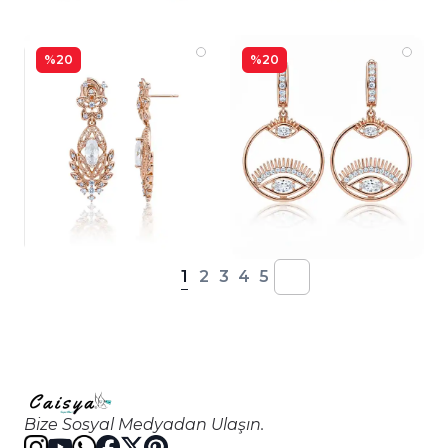
%20
%20
1
2
3
4
5
Bize Sosyal Medyadan Ulaşın.