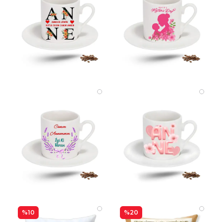
%10
%20