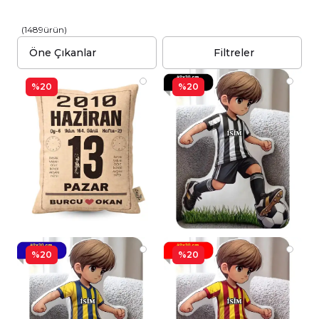
(
1489
ürün
)
Filtreler
%20
%20
%20
%20