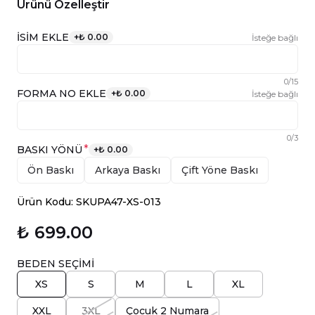
Ürünü Özelleştir
İSİM EKLE
+
₺ 0.00
İsteğe bağlı
0
/
15
FORMA NO EKLE
+
₺ 0.00
İsteğe bağlı
0
/
3
*
BASKI YÖNÜ
+
₺ 0.00
Ön Baskı
Arkaya Baskı
Çift Yöne Baskı
Ürün Kodu: SKUPA47-XS-013
₺ 699.00
BEDEN SEÇİMİ
XS
S
M
L
XL
XXL
3XL
Çocuk 2 Numara