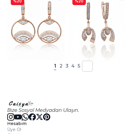
%20
%20
1
2
3
4
5
Bize Sosyal Medyadan Ulaşın.
Hesabım
Üye Ol