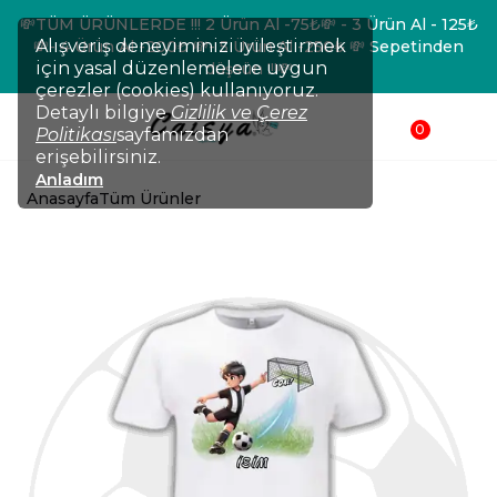
💸TÜM ÜRÜNLERDE !!! 2 Ürün Al -75₺💸 - 3 Ürün Al - 125₺
Alışveriş deneyiminizi iyileştirmek
💸- 4 Ürün Al -200₺ 💸- 5 Ürün Al -250₺ 💸 Sepetinden
için yasal düzenlemelere uygun
düşsün !!!💸
çerezler (cookies) kullanıyoruz.
Detaylı bilgiye
Gizlilik ve Çerez
0
Politikası
sayfamızdan
erişebilirsiniz.
Anladım
Anasayfa
Tüm Ürünler