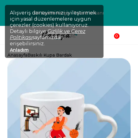
Alışveriş deneyiminizi iyileştirmek
24 Saatte Kargo - Taksit İmkanı
için yasal düzenlemelere uygun
çerezler (cookies) kullanıyoruz.
Detaylı bilgiye
Gizlilik ve Çerez
0
Politikası
sayfamızdan
erişebilirsiniz.
Anladım
Anasayfa
Baskılı Kupa Bardak