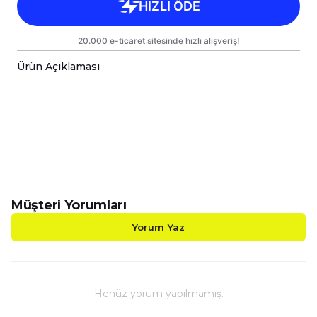
Ürün Açıklaması
-BasketBoll Temalı Kalp Kulplu Porselen Kupalarımız
-Sizin Tasarımlarınızı Hem Kendiniz Hem de Sevdikl
-Kupalarımız Kargoda Zarar Görmemesi İçin Sağla
-Kupa Ölçüleri Standart Yükseklik : 9,5cm Çap : 8,
-Porselen Kupamız Bulaşık Makinesinde Yıkama
-Daha Uzun Süre Aynı Parlaklığını ve Baskı Renkl
-Kupa Üzerindeki Baskılı Alana Sert ve Kesici Cis
Müşteri Yorumları
Yorum Yaz
Henüz yorum yapılmamış.