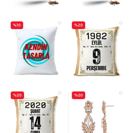
%10
%20
%20
%20