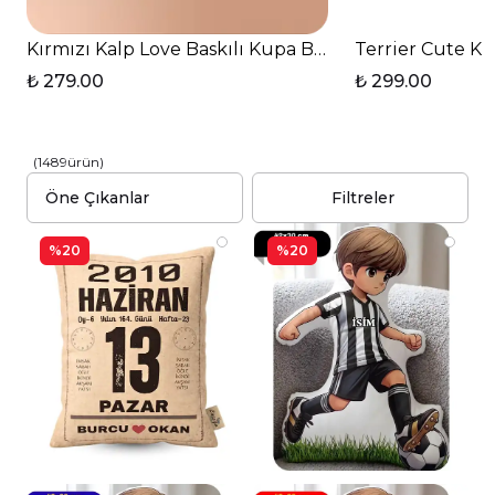
Kırmızı Kalp Love Baskılı Kupa Bardak Çay Kahve Fin
Terrier Cute Kö
₺ 279.00
₺ 299.00
(
1489
ürün
)
Filtreler
%20
%20