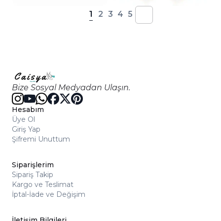
1
2
3
4
5
Bize Sosyal Medyadan Ulaşın.
Hesabım
Üye Ol
Giriş Yap
Şifremi Unuttum
Siparişlerim
Sipariş Takip
Kargo ve Teslimat
İptal-İade ve Değişim
İletişim Bilgileri