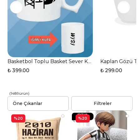
Basketbol Toplu Basket Sever Kupa Bardak Çay Kahv
Kaplan Gözü Te
₺ 399.00
₺ 299.00
(
1489
ürün
)
Filtreler
%20
%20