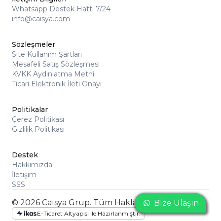
Whatsapp Destek Hattı 7/24
info@caisya.com
Sözleşmeler
Site Kullanım Şartları
Mesafeli Satış Sözleşmesi
KVKK Aydınlatma Metni
Ticari Elektronik İleti Onayı
Politikalar
Çerez Politikası
Gizlilik Politikası
Destek
Hakkımızda
İletişim
SSS
© 2026 Caisya Grup. Tüm Hakları Saklıdır
Bize Ulaşın
Bize Ulaşın
Bize Ulaşın
E-Ticaret Altyapısı ile Hazırlanmıştır.