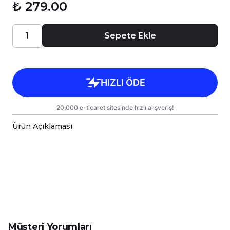
₺ 279.00
Sepete Ekle
Ürün Açıklaması
-Romantik Hediye Tasarım Serisi Baskılı Kişiye Öze
-Sizin Tasarımlarınızı Hem Kendiniz Hem de Sevdikl
-Kupalarımız Kargoda Zarar Görmemesi İçin Sağla
-Kupa Ölçüleri Standart Yükseklik : 9,5cm Çap : 8,
-Porselen Kupamız Bulaşık Makinesinde Yıkama
-Daha Uzun Süre Aynı Parlaklığını ve Baskı Renkl
-Kupa Üzerindeki Baskılı Alana Sert ve Kesici Cis
Müşteri Yorumları