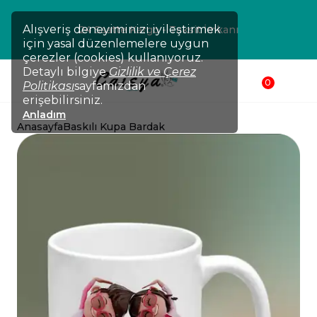
Alışveriş deneyiminizi iyileştirmek
24 Saatte Kargo - Taksit İmkanı
için yasal düzenlemelere uygun
çerezler (cookies) kullanıyoruz.
Detaylı bilgiye
Gizlilik ve Çerez
0
Politikası
sayfamızdan
erişebilirsiniz.
Anladım
Anasayfa
Baskılı Kupa Bardak