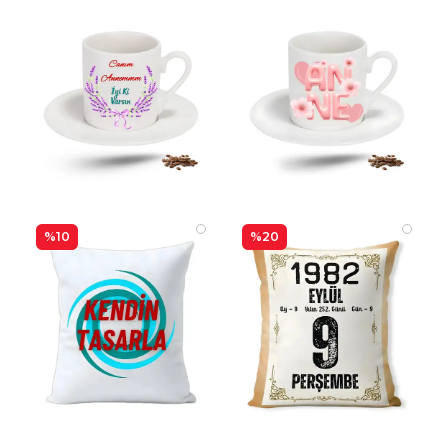
%10
%20