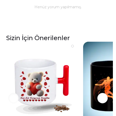
ömürlü parlaklık ve baskı renkleri için elde
Henüz yorum yapılmamış.
yıkanması önerilmektedir.
Kupa üzerindeki baskılı alana sert ve kesici
cisimlerle müdahale edilmemeli, yakılmamalı ve
asit benzeri sıvılardan kaçınılmalıdır.
Sizin İçin Önerilenler