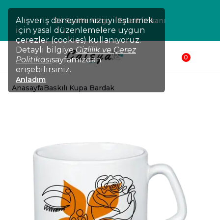
Alışveriş deneyiminizi iyileştirmek
24 Saatte Kargo - Taksit İmkanı
için yasal düzenlemelere uygun
çerezler (cookies) kullanıyoruz.
Detaylı bilgiye
Gizlilik ve Çerez
0
Politikası
sayfamızdan
erişebilirsiniz.
Anladım
Anasayfa
Baskılı Kupa Bardak