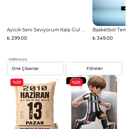
Ayıcık Seni Seviyorum Kalp Gül Baskılı T Saplı Pors
Basketbol Temal
₺ 299.00
₺ 349.00
(
1489
ürün
)
Filtreler
%20
%20