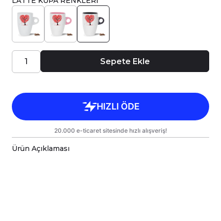
LATTE KUPA RENKLERİ
Sepete Ekle
Ürün Açıklaması
Porselen kupa bardaklar, birinci sınıf kalitede,
çift yönlü parlak baskı ile tasarlanmıştır.
Hem kişisel kullanım hem de hediye olarak
sunulmak üzere özenle hazırlanmıştır.
Kupanız, kargo sırasında zarar görmemesi için
sağlam malzemelerle titizlikle