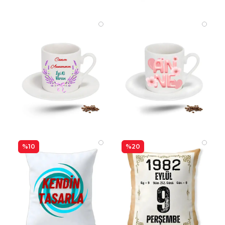
%10
%20