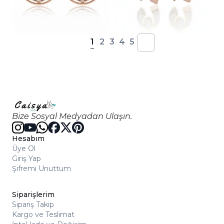
1
2
3
4
5
Bize Sosyal Medyadan Ulaşın.
Hesabım
Üye Ol
Giriş Yap
Şifremi Unuttum
Siparişlerim
Sipariş Takip
Kargo ve Teslimat