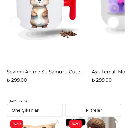
Sevimli Anime Su Samuru Cute Baskılı T Saplı Pors
Aşk Temalı Mor 
₺ 299.00
₺ 299.00
(
1489
ürün
)
Filtreler
%20
%20