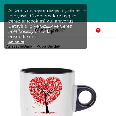
Alışveriş deneyiminizi iyileştirmek
24 Saatte Kargo - Taksit İmkanı
için yasal düzenlemelere uygun
çerezler (cookies) kullanıyoruz.
Detaylı bilgiye
Gizlilik ve Çerez
0
Politikası
sayfamızdan
erişebilirsiniz.
Anladım
Anasayfa
Baskılı Kupa Bardak