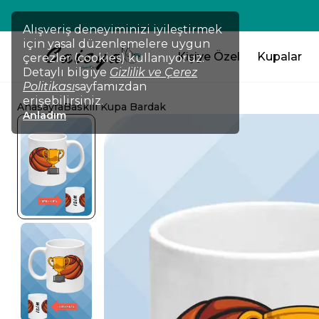
💸
Alışveriş deneyiminizi iyileştirmek
için yasal düzenlemelere uygun
Kişiye Özel
Kupalar
çerezler (cookies) kullanıyoruz.
Detaylı bilgiye
Gizlilik ve Çerez
Politikası
sayfamızdan
erişebilirsiniz.
Anasayfa
Baskılı Kupa Bardak
Anladım