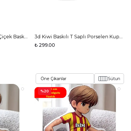
 Fincanı-1
Çiçek Baskılı T Saplı Porselen Kupa Bardak
3d Kiwi Baskılı T Saplı Porselen Kupa Ba
₺ 299.00
Sütun
%20