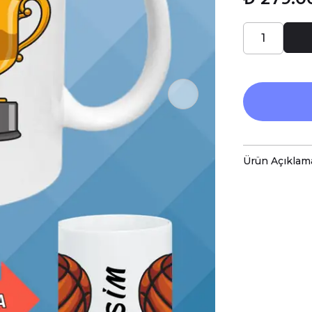
Ürün Açıklam
-BasketBo
-Sizin Ta
-Kupaları
-Kupa Ölç
-Porsele
-Daha Uzu
-Kupa Üze