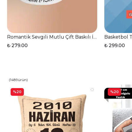
Romantik Sevgili Mutlu Çift Baskılı İsimli Kupa Bar
Basketbol T
₺ 279.00
₺ 299.00
(
1489
ürün
)
%20
%20