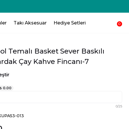
zlı Kargo
ler
Takı Aksesuar
Hediye Setleri
0
ol Temalı Basket Sever Baskılı
rdak Çay Kahve Fincanı-7
ştir
₺ 0.00
0
/
25
KUPA53-013
0