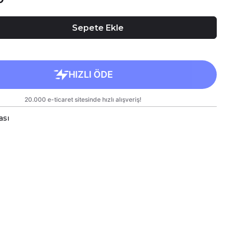
Sepete Ekle
ası
ll Temalı Porselen Kupalarımız Çift Yönlü Birinci Sınıf Ka
sarımlarınızı Hem Kendiniz Hem de Sevdiklerinize Keyifli
mız Kargoda Zarar Görmemesi İçin Sağlam Malzemeler Ku
üleri Standart Yükseklik : 9,5cm Çap : 8,5cm Genişlik 9,
n Kupamız Bulaşık Makinesinde Yıkamaya Uygundur.
n Süre Aynı Parlaklığını ve Baskı Renklerini Koruyabil
rindeki Baskılı Alana Sert ve Kesici Cisimlerle Müdahal