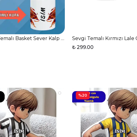
dak Çay Kahve Fincanı
emalı Basket Sever Kalp Kulplu Kupa Bardak Çay Kahve
Sevgi Temalı Kırmızı Lale 
₺ 299.00
%20