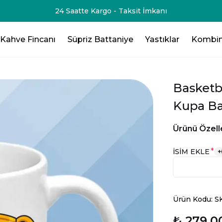
Ücretsiz Hı
Kahve Fincanı
Süpriz Battaniye
Yastıklar
Kombin
Basketb
Kupa Ba
Ürünü Özelle
*
İSİM EKLE
+
Ürün Kodu: S
₺ 279.0