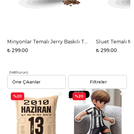
Minyonlar Temalı Jerry Baskılı T Saplı Porselen Kup
Sluet Temalı Mo
₺ 299.00
₺ 299.00
(
1489
ürün
)
Filtreler
%20
%20