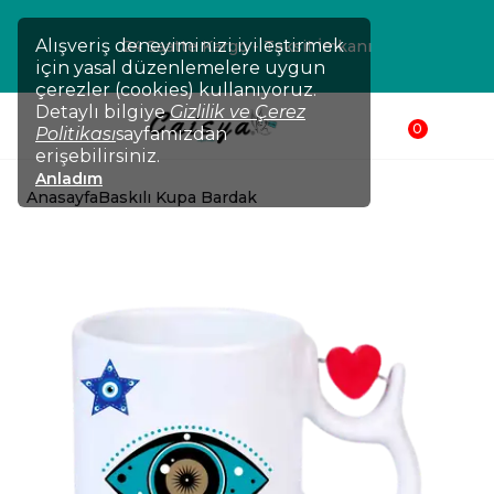
Alışveriş deneyiminizi iyileştirmek
24 Saatte Kargo - Taksit İmkanı
için yasal düzenlemelere uygun
çerezler (cookies) kullanıyoruz.
Detaylı bilgiye
Gizlilik ve Çerez
0
Politikası
sayfamızdan
erişebilirsiniz.
Anladım
Anasayfa
Baskılı Kupa Bardak