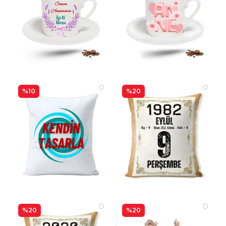
%10
%20
%20
%20