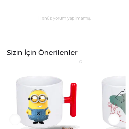
Kullanım ve Bakım
Bulaşık makinesinde yıkanabilir; ancak, uzun
ömürlü parlaklık ve baskı renkleri için elde
Henüz yorum yapılmamış.
yıkanması önerilmektedir.
Kupa üzerindeki baskılı alana sert ve kesici
cisimlerle müdahale edilmemeli, yakılmamalı ve
asit benzeri sıvılardan kaçınılmalıdır.
Sizin İçin Önerilenler