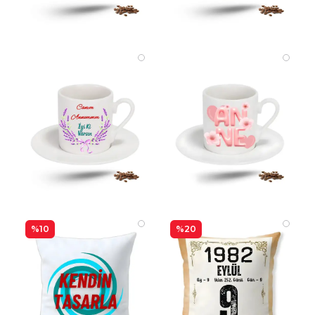
%10
%20