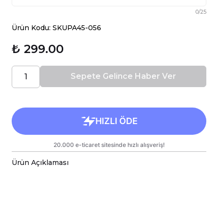
0
/
25
Ürün Kodu: SKUPA45-056
₺ 299.00
Sepete Gelince Haber Ver
Ürün Açıklaması
Porselen kupa bardaklar, birinci sınıf kalitede,
çift yönlü parlak baskı ile tasarlanmıştır.
Hem kişisel kullanım hem de hediye olarak
sunulmak üzere özenle hazırlanmıştır.