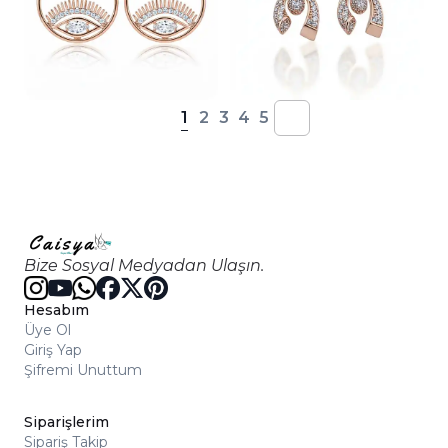
1
2
3
4
5
Bize Sosyal Medyadan Ulaşın.
Hesabım
Üye Ol
Giriş Yap
Şifremi Unuttum
Siparişlerim
Sipariş Takip