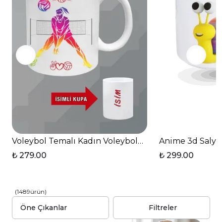
Voleybol Temalı Kadın Voleybolcu Kupa Bardak Çay 
Anime 3d Salyan
₺ 279.00
₺ 299.00
(
1489
ürün
)
Filtreler