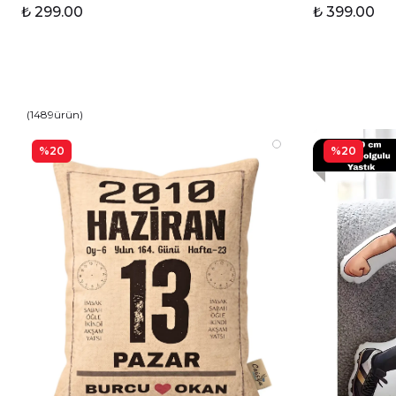
₺ 299.00
₺ 399.00
(
1489
ürün
)
%20
%20