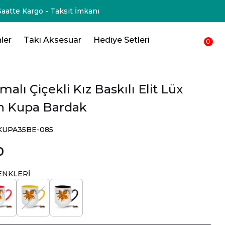
250₺ 💸 Sepetinden düşsün !!!💸
ler
Takı Aksesuar
Hediye Setleri
0
malı Çiçekli Kız Baskılı Elit Lüx
n Kupa Bardak
SKUPA35BE-085
0
ENKLERİ