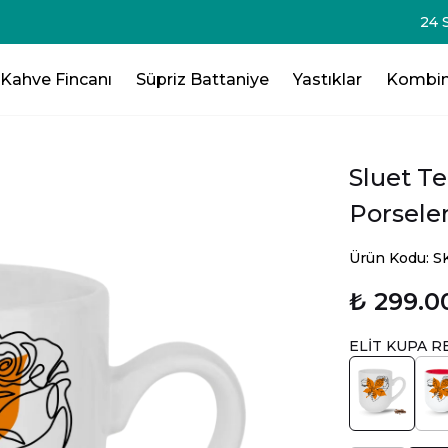
-75₺💸 - 3 Ürün Al - 125₺ 💸- 4 Ürün Al -200₺ 💸- 5 Ürün Al -
Kahve Fincanı
Süpriz Battaniye
Yastıklar
Kombin
Sluet Te
Porsele
Ürün Kodu: 
₺ 299.0
ELİT KUPA R