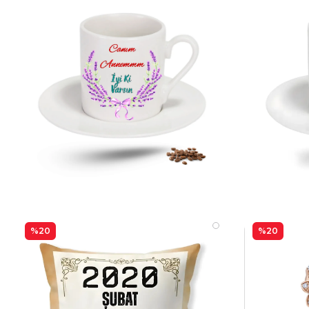
%20
%20