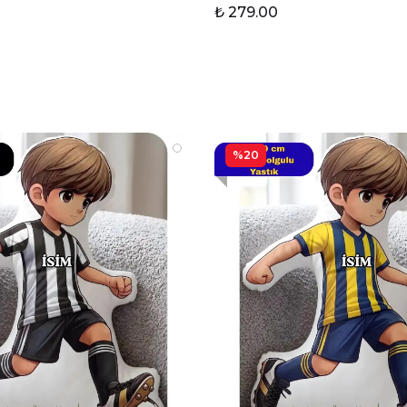
₺ 279.00
%20