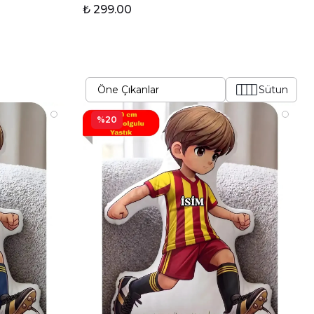
₺ 299.00
Sütun
%20