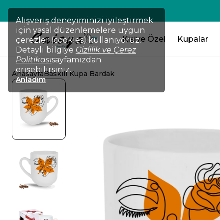
💸TÜM ÜRÜNLERDE !!! 2 Ürün Al 
Alışveriş deneyiminizi iyileştirmek
için yasal düzenlemelere uygun
Kişiye Özel
Kupalar
çerezler (cookies) kullanıyoruz.
Detaylı bilgiye
Gizlilik ve Çerez
Politikası
sayfamızdan
erişebilirsiniz.
Anasayfa
Baskılı Kupa Bardak
Anladım