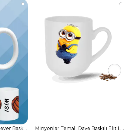
canı
ever Baskılı Kupa Bardak Çay Kahve Fincanı-7
Minyonlar Temalı Dave Baskılı Elit Lüx 