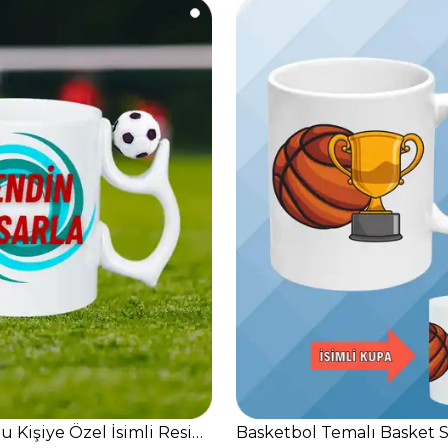
orselen Kupa Bardak
u Kişiye Özel İsimli Resimli Kupa Bardak Çay Kahve Fin
Basketbol Temalı Basket S