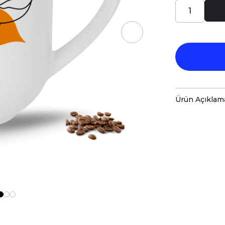
Ürün Açıklam
Porselen kup
baskı ile tas
Hem kişisel
özenle hazır
Kupanız, ka
malzemelerl
Teknik Özel
Boyutlar:
Yü
Hacim:
280 
Kullanım v