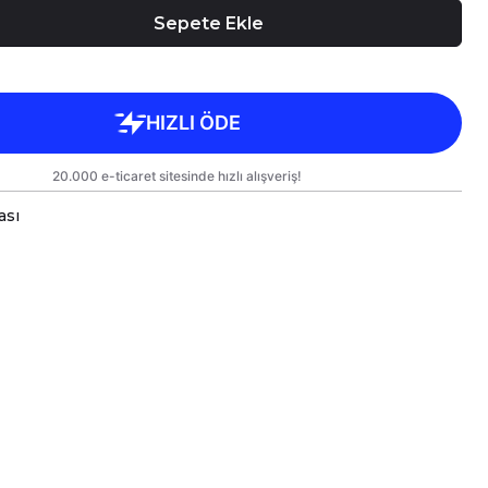
Sepete Ekle
ası
a bardaklar, birinci sınıf kalitede, çift yönlü parlak
arlanmıştır.
 kullanım hem de hediye olarak sunulmak üzere
lanmıştır.
rgo sırasında zarar görmemesi için sağlam
e titizlikle paketlenmektedir.
likler
kseklik 9,5 cm, Çap 8 cm
ml
e Bakım