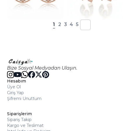
1
2
3
4
5
Bize Sosyal Medyadan Ulaşın.
Hesabım
Üye Ol
Giriş Yap
Şifremi Unuttum
Siparişlerim
Sipariş Takip
Kargo ve Teslimat