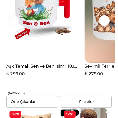
Aşk Temalı Sen ve Ben İsimli Kupa Kalpli Baskılı T S
Sevimli Terrier
₺ 299.00
₺ 279.00
(
1489
ürün
)
Filtreler
%20
%20