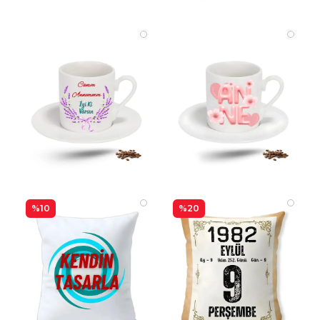
%10
%20