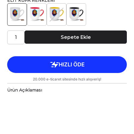
ELİT KUPA RENKLERİ
Sepete Ekle
Ürün Açıklaması
Porselen kupa bardaklar, birinci sınıf kalitede,
çift yönlü parlak baskı ile tasarlanmıştır.
Hem kişisel kullanım hem de hediye olarak
sunulmak üzere özenle hazırlanmıştır.
Kupanız, kargo sırasında zarar görmemesi için
sağlam malzemelerle titizlikle