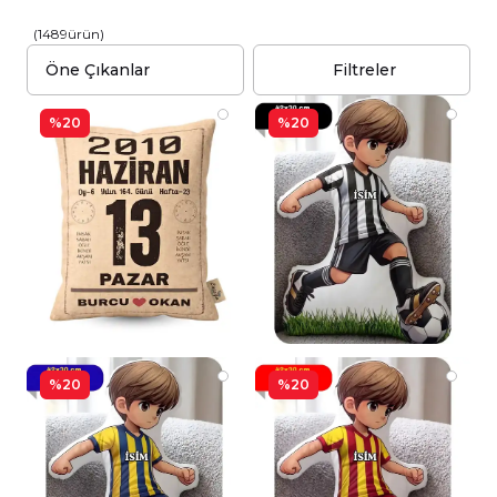
(
1489
ürün
)
Filtreler
%20
%20
%20
%20