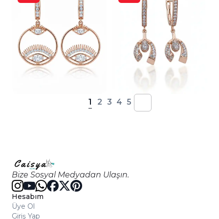
1
2
3
4
5
Bize Sosyal Medyadan Ulaşın.
Hesabım
Üye Ol
Giriş Yap