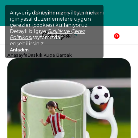
Alışveriş deneyiminizi iyileştirmek
 Kargo
24 Saatte Kargo - Taksi
için yasal düzenlemelere uygun
çerezler (cookies) kullanıyoruz.
Detaylı bilgiye
Gizlilik ve Çerez
0
Politikası
sayfamızdan
erişebilirsiniz.
Anladım
Anasayfa
Baskılı Kupa Bardak