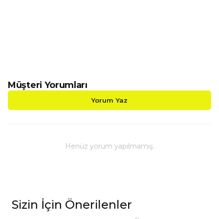
-Siyah Beyaz Futbol Toplu Porselen Kupalarımız Çift
-Sizin Özel Tasarımlarımızı Hem Kendiniz Hem de S
-Kupalarımız Kargoda Zarar Görmemesi İçin Sağla
-Kupa Ölçüleri Standart Yükseklik : 9,5cm Çap : 8,
-Porselen Kupamız Bulaşık Makinesinde Yıkama
-Daha Uzun Süre Aynı Parlaklığını ve Baskı Renkl
-Kupa Üzerindeki Baskılı Alana Sert ve Kesici Cis
Müşteri Yorumları
Yorum Yaz
Henüz yorum yapılmamış.
Sizin İçin Önerilenler