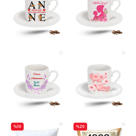
%10
%20