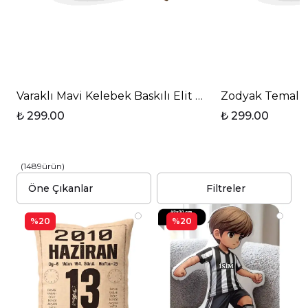
Varaklı Mavi Kelebek Baskılı Elit Lüx Porselen Kupa
Zodyak Temalı D
₺ 299.00
₺ 299.00
(
1489
ürün
)
Filtreler
%20
%20