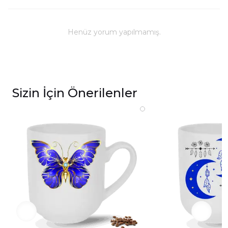
Kullanım ve Bakım
Bulaşık makinesinde yıkanabilir; ancak, uzun
ömürlü parlaklık ve baskı renkleri için elde
Henüz yorum yapılmamış.
yıkanması önerilmektedir.
Kupa üzerindeki baskılı alana sert ve kesici
cisimlerle müdahale edilmemeli, yakılmamalı ve
asit benzeri sıvılardan kaçınılmalıdır.
Sizin İçin Önerilenler