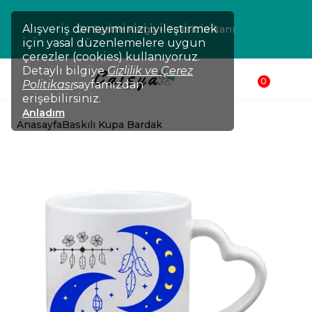
Alışveriş deneyiminizi iyileştirmek
24 Saatte Kargo - Taksit İmkanı
için yasal düzenlemelere uygun
çerezler (cookies) kullanıyoruz.
Detaylı bilgiye
Gizlilik ve Çerez
0
Politikası
sayfamızdan
erişebilirsiniz.
Anladım
Anasayfa
Baskılı Kupa Bardak