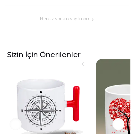
Kullanım ve Bakım
Bulaşık makinesinde yıkanabilir; ancak, uzun
ömürlü parlaklık ve baskı renkleri için elde
Henüz yorum yapılmamış.
yıkanması önerilmektedir.
Kupa üzerindeki baskılı alana sert ve kesici
cisimlerle müdahale edilmemeli, yakılmamalı ve
asit benzeri sıvılardan kaçınılmalıdır.
Sizin İçin Önerilenler