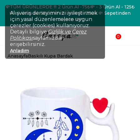
💸TÜM ÜRÜNLERDE !!! 2 Ürün Al -75₺💸 - 3 Ürün Al - 125₺
Alışveriş deneyiminizi iyileştirmek
💸- 4 Ürün Al -200₺ 💸- 5 Ürün Al -250₺ 💸 Sepetinden
için yasal düzenlemelere uygun
düşsün !!!💸
çerezler (cookies) kullanıyoruz.
Detaylı bilgiye
Gizlilik ve Çerez
0
Politikası
sayfamızdan
erişebilirsiniz.
Anladım
Anasayfa
Baskılı Kupa Bardak