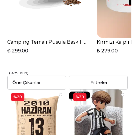
Camping Temalı Pusula Baskılı T Saplı Porselen Ku
Kırmızı Kalpli 
₺ 299.00
₺ 279.00
(
1489
ürün
)
Filtreler
%20
%20