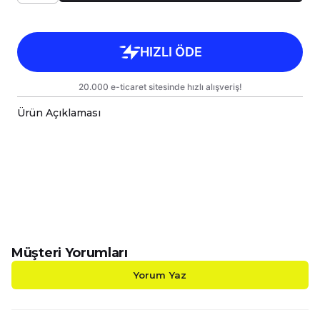
Ürün Açıklaması
Çok Fonksiyonlu İnovatif Yastık & Battaniye;
Konfor ve Şıklık Bir Arada!
Evinizde, aracınızda veya açık hava
maceralarınızda yanınızdan ayırmak
istemeyeceğiniz, hem dekoratif hem de işlevsel
bir ürünle tanışın! Başlangıçta
38x38cm yastık
ölçüsüne
sahip şık bir yastık veya kırlent olarak
yaşam alanınıza estetik katan bu inovatif ürün,
Müşteri Yorumları
üç kenarındaki fermuarları
açıldığında anında
110x170cm tek kişilik Wellsoft battaniye ve TV
Yorum Yaz
battaniyesi
ne dönüşür. Bu sayede, tek bir
ürünle hem dekoratif bir dokunuş hem de
sıcacık bir konfor alanı yaratabilirsiniz.