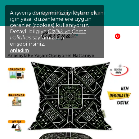
Alışveriş deneyiminizi iyileştirmek
24 Saatte Kargo - Taksit İmkanı
için yasal düzenlemelere uygun
çerezler (cookies) kullanıyoruz.
Detaylı bilgiye
Gizlilik ve Çerez
0
Politikası
sayfamızdan
erişebilirsiniz.
Anladım
Anasayfa
Ev Yaşam
Opsiyonel Battaniye