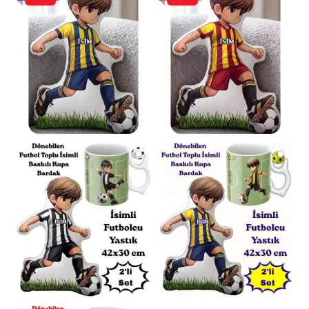
için
110x170cm
’dir.
Ölçü Toleransı:
Üretim süreçlerinden kaynaklı
olarak tüm ölçülerde
± 1-2cm
farklılık
görülebilir.
Renk Varyasyonu:
İç battaniye rengi, stok
durumuna göre farklılık gösterebilir.
Genel
olarak standart Bej’dir.
Destek:
Her türlü sorunuz için dilediğiniz
zaman “Satıcıya Sor” bölümünden anlık bilgi
alabilirsiniz.
Sosyal Sorumluluk Bilinciyle Üretildi
Bu ürünü tercih ederek, üretimini
gerçekleştiren birçok ev hanımının geçimini
sağlamasına destek olduğunuzu bilmenizi
isteriz. Bu değerli katkınız için şimdiden
teşekkür ederiz.