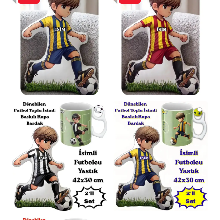
için
110x170cm
’dir.
Ölçü Toleransı:
Üretim süreçlerinden kaynaklı
olarak tüm ölçülerde
± 1-2cm
farklılık
görülebilir.
Renk Varyasyonu:
İç battaniye rengi, stok
durumuna göre farklılık gösterebilir.
Genel
olarak standart Bej’dir.
Destek:
Her türlü sorunuz için dilediğiniz
zaman “Satıcıya Sor” bölümünden anlık bilgi
alabilirsiniz.
Sosyal Sorumluluk Bilinciyle Üretildi
Bu ürünü tercih ederek, üretimini
gerçekleştiren birçok ev hanımının geçimini
sağlamasına destek olduğunuzu bilmenizi
isteriz. Bu değerli katkınız için şimdiden
teşekkür ederiz.