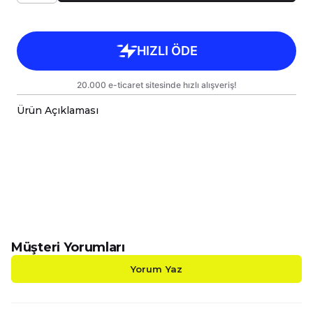
Ürün Açıklaması
Çok Fonksiyonlu İnovatif Yastık & Battaniye;
Konfor ve Şıklık Bir Arada!
Evinizde, aracınızda veya açık hava
maceralarınızda yanınızdan ayırmak
istemeyeceğiniz, hem dekoratif hem de işlevsel
bir ürünle tanışın! Başlangıçta
38x38cm yastık
ölçüsüne
sahip şık bir yastık veya kırlent olarak
yaşam alanınıza estetik katan bu inovatif ürün,
Müşteri Yorumları
üç kenarındaki fermuarları
açıldığında anında
110x170cm tek kişilik Wellsoft battaniye ve TV
Yorum Yaz
battaniyesi
ne dönüşür. Bu sayede, tek bir
ürünle hem dekoratif bir dokunuş hem de
sıcacık bir konfor alanı yaratabilirsiniz.