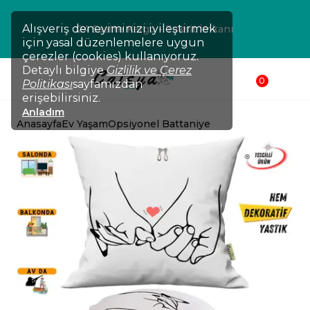
Alışveriş deneyiminizi iyileştirmek
24 Saatte Kargo - Taksit İmkanı
için yasal düzenlemelere uygun
çerezler (cookies) kullanıyoruz.
Detaylı bilgiye
Gizlilik ve Çerez
0
Politikası
sayfamızdan
erişebilirsiniz.
Anladım
Anasayfa
Ev Yaşam
Opsiyonel Battaniye