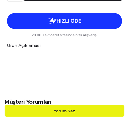
Ürün Açıklaması
Çok Fonksiyonlu İnovatif Yastık & Battaniye;
Konfor ve Şıklık Bir Arada!
Evinizde, aracınızda veya açık hava
maceralarınızda yanınızdan ayırmak
istemeyeceğiniz, hem dekoratif hem de işlevsel
bir ürünle tanışın! Başlangıçta
38x38cm yastık
ölçüsüne
sahip şık bir yastık veya kırlent olarak
yaşam alanınıza estetik katan bu inovatif ürün,
Müşteri Yorumları
üç kenarındaki fermuarları
açıldığında anında
110x170cm tek kişilik Wellsoft battaniye ve TV
Yorum Yaz
battaniyesi
ne dönüşür. Bu sayede, tek bir
ürünle hem dekoratif bir dokunuş hem de
sıcacık bir konfor alanı yaratabilirsiniz.