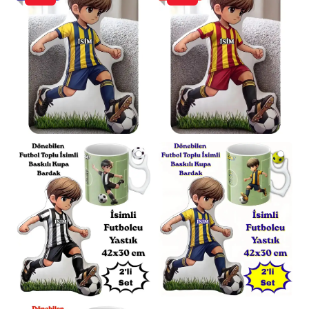
için
110x170cm
’dir.
Ölçü Toleransı:
Üretim süreçlerinden kaynaklı
olarak tüm ölçülerde
± 1-2cm
farklılık
görülebilir.
Renk Varyasyonu:
İç battaniye rengi, stok
durumuna göre farklılık gösterebilir.
Genel
olarak standart Bej’dir.
Destek:
Her türlü sorunuz için dilediğiniz
zaman “Satıcıya Sor” bölümünden anlık bilgi
alabilirsiniz.
Sosyal Sorumluluk Bilinciyle Üretildi
Bu ürünü tercih ederek, üretimini
gerçekleştiren birçok ev hanımının geçimini
sağlamasına destek olduğunuzu bilmenizi
isteriz. Bu değerli katkınız için şimdiden
teşekkür ederiz.