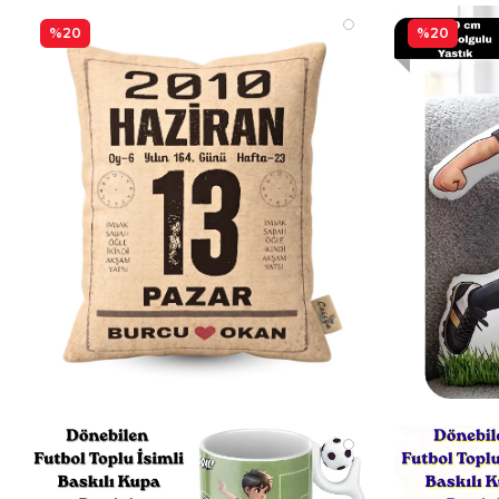
%20
%20