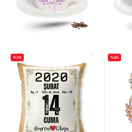
%20
%20