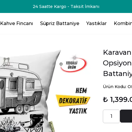
24 Saatte Kargo - Taksit İmkanı
Kahve Fincanı
Süpriz Battaniye
Yastıklar
Kombin
Karavan
Opsiyone
Battani
Ürün Kodu: 
₺ 1,399.