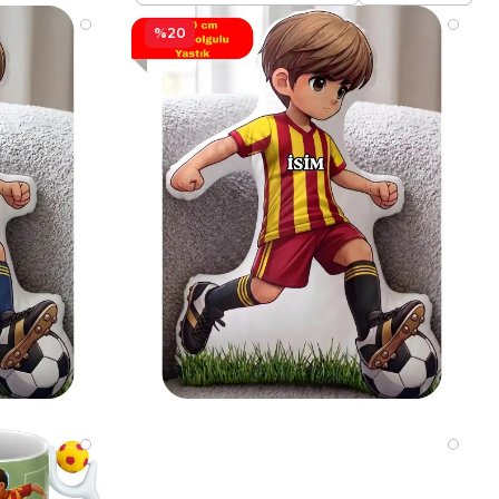
değerli katkınız için şimdiden teşekkür ederiz.
%20