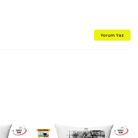
sıcacık bir battaniye olarak.
erin akşamlarda dışarıda vakit geçirirken ekstra
Uzun yolculuklarda veya mola anlarında konforlu
 için.
dırda, Karavanda:
Doğa ile iç içe olduğunuz
Yorum Yaz
ik ve sıcak bir çözüm olarak.
rtamlarda:
Her türlü mekanda, ihtiyacınıza göre
şebilen bir konfor arkadaşı.
 Malzeme ve Yapı Detayları
detayı, uzun ömürlü kullanım ve maksimum konfor
e tasarlanmıştır:
:
Estetik ve dayanıklılığı bir araya getiren
1. Kalite
ek Dokuma Kumaş
tan özenle üretilmiştir. Bu özel
ününüze modern bir görünüm kazandırırken, aynı
lam bir yapı sunar.
:
Yumuşacık dokusuyla bilinen ve sizi sıcacık
 Polyester 1. Kalite Wellsoft Battaniye
olarak
tır. Wellsoft kumaşın doğal
sıcak tutan
ve
kolay
llikleri sayesinde, her mevsim ve her ortamda
nfor ve pratiklik sağlar.