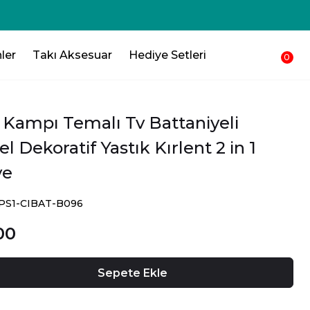
ler
Takı Aksesuar
Hediye Setleri
0
 Kampı Temalı Tv Battaniyeli
l Dekoratif Yastık Kırlent 2 in 1
ye
OPS1-CIBAT-B096
00
Sepete Ekle