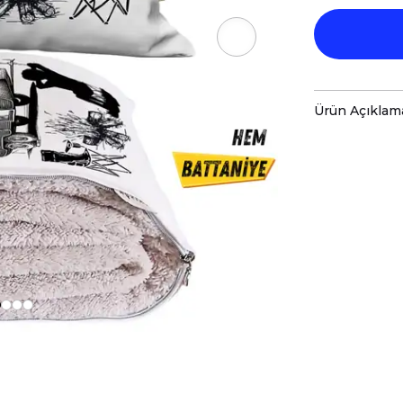
Ürün Açıklam
Çok Fonksiyo
Konfor ve Şık
Evinizde, ar
ayırmak ist
ürünle tanı
bir yastık v
inovatif ürü
110x170cm t
dönüşür. Bu
hem de sıcacı
Sınırsız Kullan
Caisya Opsiyon
Evde:
Salonu