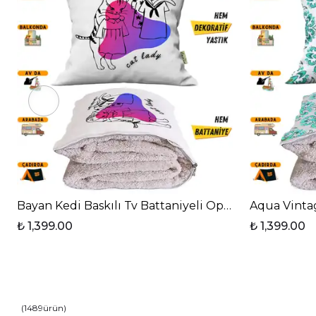
Bayan Kedi Baskılı Tv Battaniyeli Opsiyonel Dekoratif
Aqua Vintag
₺ 1,399.00
₺ 1,399.00
(
1489
ürün
)