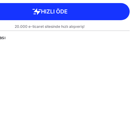
ası
nlu İnovatif Yastık & Battaniye;
lık Bir Arada!
acınızda veya açık hava maceralarınızda yanınızdan
emeyeceğiniz, hem dekoratif hem de işlevsel bir
şın! Başlangıçta
38x38cm yastık ölçüsüne
sahip şık
eya kırlent olarak yaşam alanınıza estetik katan bu
n,
üç kenarındaki fermuarları
açıldığında anında
ek kişilik Wellsoft battaniye ve TV battaniyesi
ne
 sayede, tek bir ürünle hem dekoratif bir dokunuş
k bir konfor alanı yaratabilirsiniz.
ım Alanları ve Pratiklik
el Yastık & Battaniyeler
nuzda şık bir kırlent olarak veya kanepede keyifli