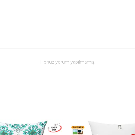
anlarınızda 
Balkonda:
S
sıcaklık için.
Aracınızda:
bir dinlenme
Kampta, Ça
anlarda prat
İç ve Dış O
anında dönü
Üstün Kalite
Henüz yorum yapılmamış.
Ürünün her 
sunmak üzer
Kırlent Kılıfı
Mikro Pet
dokuma, ür
zamanda sağ
İç Battaniye
saracak
%100
tasarlanmış
kuruyan
öze
maksimum ko