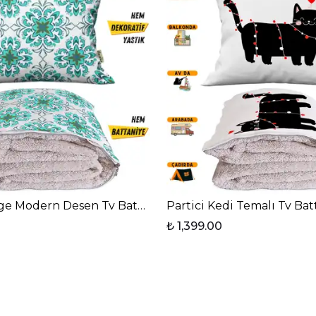
Kolay Bakım 
Ürününüzün 
talimatların
Yıkama:
Ürü
hassas yık
Ütüleme:
Ma
yapılmamal
Önemli Teknik
Yastık & Kı
İç Battaniy
110x170cm
’
Ölçü Tolera
ölçülerde
±
 Yastık Kırlent 2 in 1 Battaniye
e Modern Desen Tv Battaniyeli Opsiyonel Dekoratif Yastı
Partici Kedi Temalı Tv Batt
Renk Varya
farklılık gös
₺ 1,399.00
Destek:
Her 
bölümünden a
Sosyal Soruml
Bu ürünü te
hanımının g