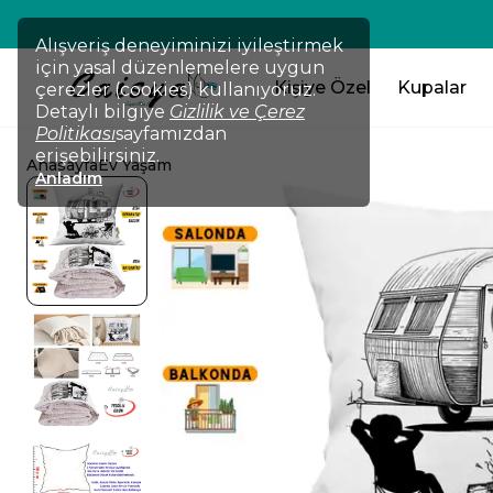
Alışveriş deneyiminizi iyileştirmek
için yasal düzenlemelere uygun
Kişiye Özel
Kupalar
çerezler (cookies) kullanıyoruz.
Detaylı bilgiye
Gizlilik ve Çerez
Politikası
sayfamızdan
erişebilirsiniz.
Anasayfa
Ev Yaşam
Anladım