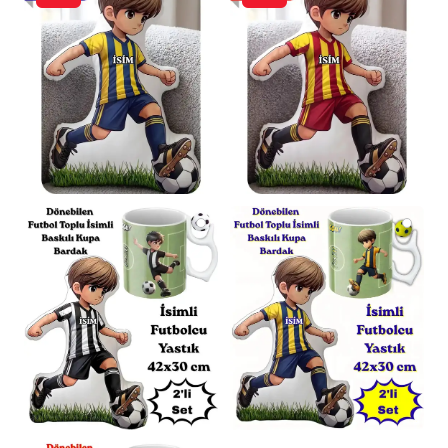
için
110x170cm
’dir.
Ölçü Toleransı:
Üretim süreçlerinden kaynaklı
olarak tüm ölçülerde
± 1-2cm
farklılık
görülebilir.
Renk Varyasyonu:
İç battaniye rengi, stok
durumuna göre farklılık gösterebilir.
Genel
olarak standart Bej’dir.
Destek:
Her türlü sorunuz için dilediğiniz
zaman “Satıcıya Sor” bölümünden anlık bilgi
alabilirsiniz.
Sosyal Sorumluluk Bilinciyle Üretildi
Bu ürünü tercih ederek, üretimini
gerçekleştiren birçok ev hanımının geçimini
sağlamasına destek olduğunuzu bilmenizi
isteriz. Bu değerli katkınız için şimdiden
teşekkür ederiz.