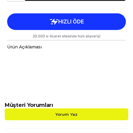
Ürün Açıklaması
Çok Fonksiyonlu İnovatif Yastık & Battaniye;
Konfor ve Şıklık Bir Arada!
Evinizde, aracınızda veya açık hava
maceralarınızda yanınızdan ayırmak
istemeyeceğiniz, hem dekoratif hem de işlevsel
bir ürünle tanışın! Başlangıçta
38x38cm yastık
ölçüsüne
sahip şık bir yastık veya kırlent olarak
yaşam alanınıza estetik katan bu inovatif ürün,
Müşteri Yorumları
üç kenarındaki fermuarları
açıldığında anında
110x170cm tek kişilik Wellsoft battaniye ve TV
Yorum Yaz
battaniyesi
ne dönüşür. Bu sayede, tek bir
ürünle hem dekoratif bir dokunuş hem de
sıcacık bir konfor alanı yaratabilirsiniz.