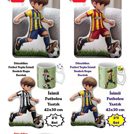
için
110x170cm
’dir.
Ölçü Toleransı:
Üretim süreçlerinden kaynaklı
olarak tüm ölçülerde
± 1-2cm
farklılık
görülebilir.
Renk Varyasyonu:
İç battaniye rengi, stok
durumuna göre farklılık gösterebilir.
Genel
olarak standart Bej’dir.
Destek:
Her türlü sorunuz için dilediğiniz
zaman “Satıcıya Sor” bölümünden anlık bilgi
alabilirsiniz.
Sosyal Sorumluluk Bilinciyle Üretildi
Bu ürünü tercih ederek, üretimini
gerçekleştiren birçok ev hanımının geçimini
sağlamasına destek olduğunuzu bilmenizi
isteriz. Bu değerli katkınız için şimdiden
teşekkür ederiz.