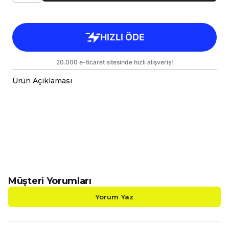
Ürün Açıklaması
Çok Fonksiyonlu İnovatif Yastık & Battaniye;
Konfor ve Şıklık Bir Arada!
Evinizde, aracınızda veya açık hava
maceralarınızda yanınızdan ayırmak
istemeyeceğiniz, hem dekoratif hem de işlevsel
bir ürünle tanışın! Başlangıçta
38x38cm yastık
ölçüsüne
sahip şık bir yastık veya kırlent olarak
yaşam alanınıza estetik katan bu inovatif ürün,
Müşteri Yorumları
üç kenarındaki fermuarları
açıldığında anında
110x170cm tek kişilik Wellsoft battaniye ve TV
Yorum Yaz
battaniyesi
ne dönüşür. Bu sayede, tek bir
ürünle hem dekoratif bir dokunuş hem de
sıcacık bir konfor alanı yaratabilirsiniz.