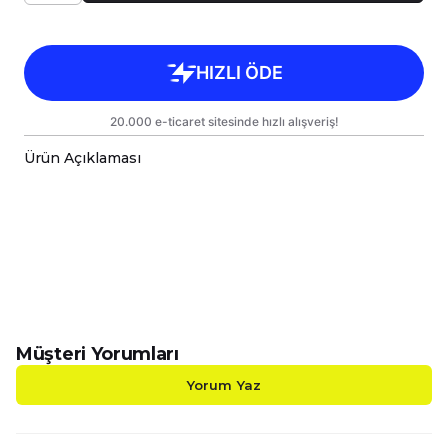
Ürün Açıklaması
Çok Fonksiyonlu İnovatif Yastık & Battaniye;
Konfor ve Şıklık Bir Arada!
Evinizde, aracınızda veya açık hava
maceralarınızda yanınızdan ayırmak
istemeyeceğiniz, hem dekoratif hem de işlevsel
bir ürünle tanışın! Başlangıçta
38x38cm yastık
ölçüsüne
sahip şık bir yastık veya kırlent olarak
yaşam alanınıza estetik katan bu inovatif ürün,
Müşteri Yorumları
üç kenarındaki fermuarları
açıldığında anında
110x170cm tek kişilik Wellsoft battaniye ve TV
Yorum Yaz
battaniyesi
ne dönüşür. Bu sayede, tek bir
ürünle hem dekoratif bir dokunuş hem de
sıcacık bir konfor alanı yaratabilirsiniz.