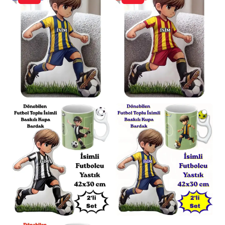
için
110x170cm
’dir.
Ölçü Toleransı:
Üretim süreçlerinden kaynaklı
olarak tüm ölçülerde
± 1-2cm
farklılık
görülebilir.
Renk Varyasyonu:
İç battaniye rengi, stok
durumuna göre farklılık gösterebilir.
Genel
olarak standart Bej’dir.
Destek:
Her türlü sorunuz için dilediğiniz
zaman “Satıcıya Sor” bölümünden anlık bilgi
alabilirsiniz.
Sosyal Sorumluluk Bilinciyle Üretildi
Bu ürünü tercih ederek, üretimini
gerçekleştiren birçok ev hanımının geçimini
sağlamasına destek olduğunuzu bilmenizi
isteriz. Bu değerli katkınız için şimdiden
teşekkür ederiz.