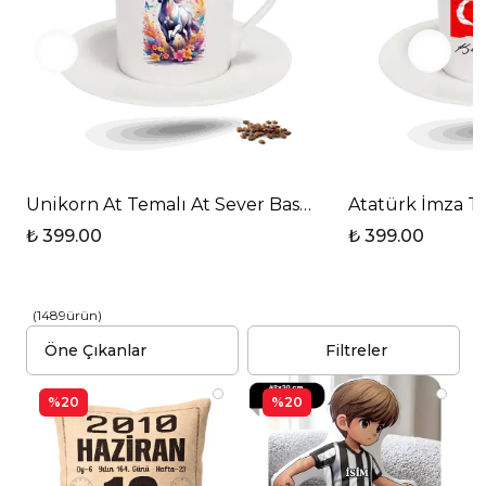
Unikorn At Temalı At Sever Baskılı Porselen Türk Ka
Atatürk İmza Te
₺ 399.00
₺ 399.00
(
1489
ürün
)
Filtreler
%20
%20