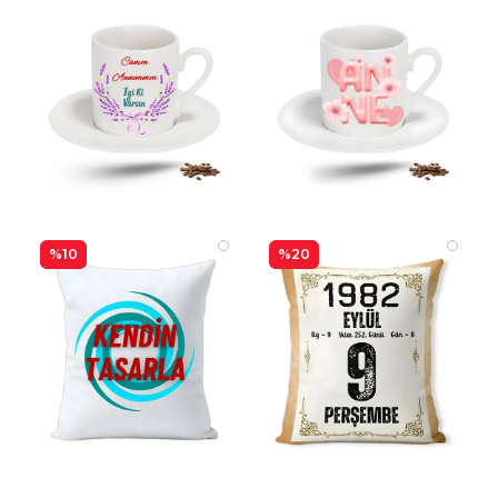
%10
%20