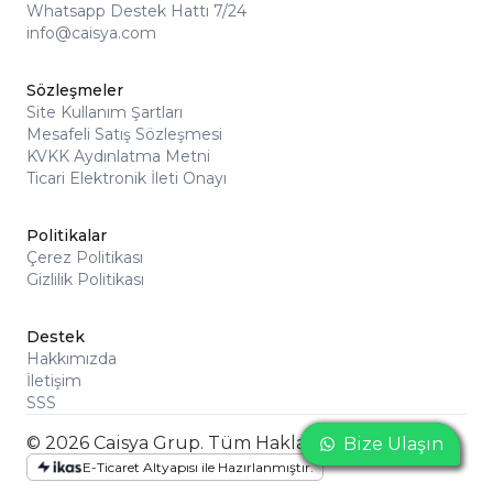
Whatsapp Destek Hattı 7/24
info@caisya.com
Sözleşmeler
Site Kullanım Şartları
Mesafeli Satış Sözleşmesi
KVKK Aydınlatma Metni
Ticari Elektronik İleti Onayı
Politikalar
Çerez Politikası
Gizlilik Politikası
Destek
Hakkımızda
İletişim
SSS
© 2026 Caisya Grup. Tüm Hakları Saklıdır
Bize Ulaşın
Bize Ulaşın
Bize Ulaşın
E-Ticaret Altyapısı ile Hazırlanmıştır.