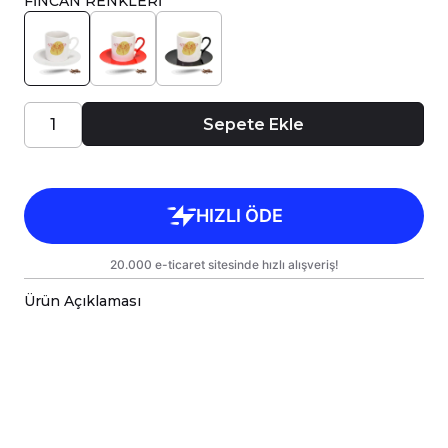
FİNCAN RENKLERİ
Sepete Ekle
Ürün Açıklaması
Porselen Türk Kahve Fincanı, birinci sınıf
kalitede, çift yönlü parlak baskı ile tasarlanmıştır.
Hem kişisel kullanım hem de hediye olarak
sunulmak üzere özenle hazırlanmıştır.
Kupanız, kargo sırasında zarar görmemesi için
sağlam malzemelerle titizlikle