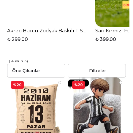
Akrep Burcu Zodyak Baskılı T Saplı Porselen Kupa 
Sarı Kırmızı Fu
₺ 299.00
₺ 399.00
(
1489
ürün
)
Filtreler
%20
%20