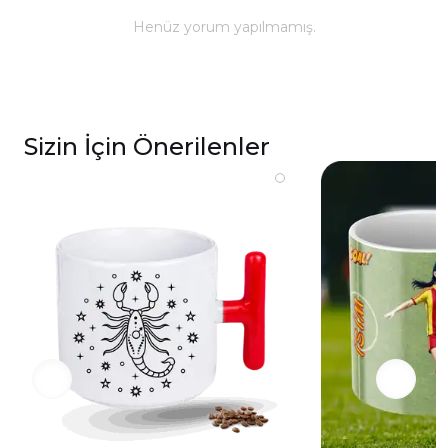
ömürlü parlaklık ve baskı renkleri için elde
Henüz yorum yapılmamış.
yıkanması önerilmektedir.
Kupa üzerindeki baskılı alana sert ve kesici
cisimlerle müdahale edilmemeli, yakılmamalı ve
asit benzeri sıvılardan kaçınılmalıdır.
Sizin İçin Önerilenler