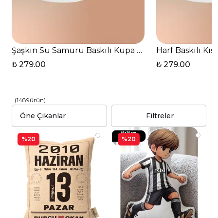
Şaşkın Su Samuru Baskılı Kupa Bardak Çay Kahve Fi
Harf Baskılı Ki
₺ 279.00
₺ 279.00
(
1489
ürün
)
Filtreler
%20
%20