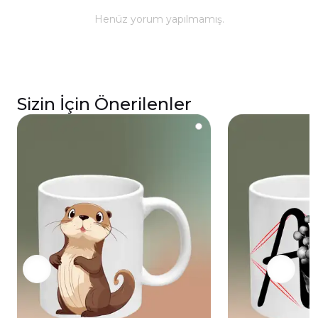
ömürlü parlaklık ve baskı renkleri için elde
Henüz yorum yapılmamış.
yıkanması önerilmektedir.
Kupa üzerindeki baskılı alana sert ve kesici
cisimlerle müdahale edilmemeli, yakılmamalı ve
asit benzeri sıvılardan kaçınılmalıdır.
Sizin İçin Önerilenler