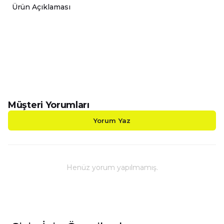
Ürün Açıklaması
-Siyah Beyaz Futbol Toplu Porselen Kupalarımız Çift
-Sizin Özel Tasarımlarımızı Hem Kendiniz Hem de S
-Kupalarımız Kargoda Zarar Görmemesi İçin Sağla
-Kupa Ölçüleri Standart Yükseklik : 9,5cm Çap : 8,
-Porselen Kupamız Bulaşık Makinesinde Yıkama
-Daha Uzun Süre Aynı Parlaklığını ve Baskı Renkl
-Kupa Üzerindeki Baskılı Alana Sert ve Kesici Cis
Müşteri Yorumları
Yorum Yaz
Henüz yorum yapılmamış.