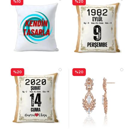
%10
%20
%20
%20