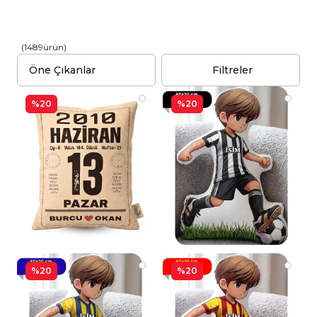
(
1489
ürün
)
Filtreler
%20
%20
%20
%20