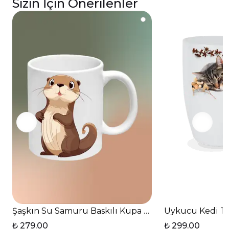
Sizin İçin Önerilenler
Şaşkın Su Samuru Baskılı Kupa Bardak Çay Kahve Fi
Uykucu Kedi Te
₺ 279.00
₺ 299.00