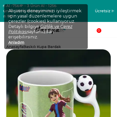
💸TÜM ÜRÜNLERDE !!! 2 Ürün Al -75₺💸 - 3 Ürün Al - 125₺
Alışveriş deneyiminizi iyileştirmek
💸- 4 Ürün Al -200₺ 💸- 5 Ürün Al -250₺ 💸 Sepetinden
için yasal düzenlemelere uygun
düşsün !!!💸
çerezler (cookies) kullanıyoruz.
Detaylı bilgiye
Gizlilik ve Çerez
0
Politikası
sayfamızdan
erişebilirsiniz.
Anladım
Anasayfa
Baskılı Kupa Bardak