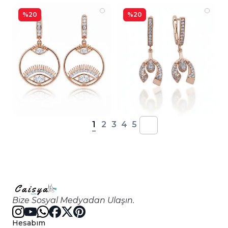
%20
%20
1
2
3
4
5
Bize Sosyal Medyadan Ulaşın.
Hesabım