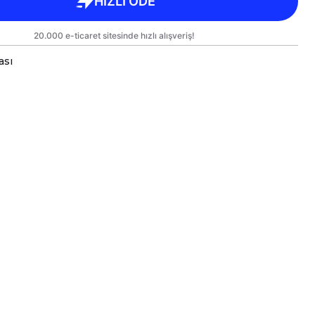
ası
Hayvanlar Serisi Baskılı Kişiye Özel Premium Porselen Kupa
sarımlarınızı Hem Kendiniz Hem de Sevdiklerinize Keyifli
mız Kargoda Zarar Görmemesi İçin Sağlam Malzemeler Ku
üleri Standart Yükseklik : 9,5cm Çap : 8,5cm Genişlik 9,
n Kupamız Bulaşık Makinesinde Yıkamaya Uygundur.
n Süre Aynı Parlaklığını ve Baskı Renklerini Koruyabil
rindeki Baskılı Alana Sert ve Kesici Cisimlerle Müdahal