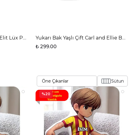
ı Elit Lüx Porselen Kupa Bardak
Yukarı Bak Yaşlı Çift Carl and Ellie Baskı
₺ 299.00
Sütun
%20