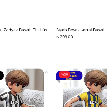
selen Kupa Bardak
 Zodyak Baskılı Elit Lüx Porselen Kupa Bardak
Siyah Beyaz Kartal Baskıl
₺ 299.00
%20