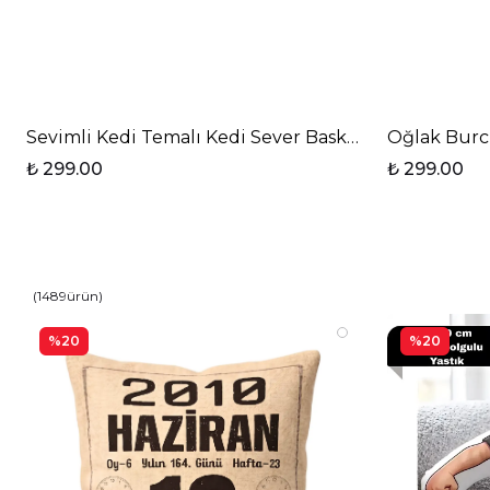
Sevimli Kedi Temalı Kedi Sever Baskılı Elit Lüx Por
Oğlak Burcu
₺ 299.00
₺ 299.00
(
1489
ürün
)
%20
%20