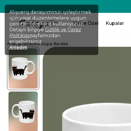
💸TÜM ÜRÜNLERDE !!! 2 Ürün Al 
Alışveriş deneyiminizi iyileştirmek
için yasal düzenlemelere uygun
Kişiye Özel
Kupalar
çerezler (cookies) kullanıyoruz.
Detaylı bilgiye
Gizlilik ve Çerez
Politikası
sayfamızdan
erişebilirsiniz.
Anasayfa
Baskılı Kupa Bardak
Anladım