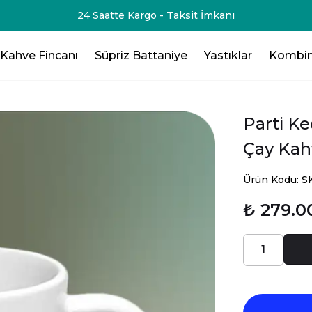
-75₺💸 - 3 Ürün Al - 125₺ 💸- 4 Ürün Al -200₺ 💸- 5 Ürün Al -
Kahve Fincanı
Süpriz Battaniye
Yastıklar
Kombin
Parti Ke
Çay Kah
Ürün Kodu: 
₺ 279.0