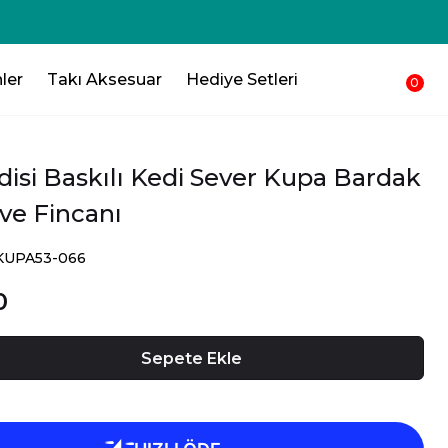
250₺ 💸 Sepetinden düşsün !!!💸
ler
Takı Aksesuar
Hediye Setleri
0
disi Baskılı Kedi Sever Kupa Bardak
ve Fincanı
SKUPA53-066
0
Sepete Ekle