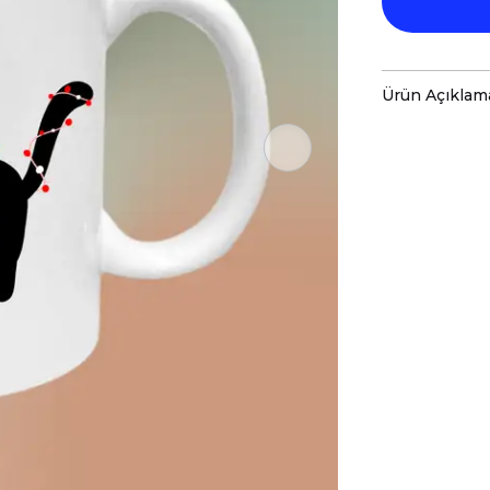
Ürün Açıklam
-Sevimli 
-Sizin Ta
-Kupaları
-Kupa Ölç
-Porsele
-Daha Uzu
-Kupa Üze