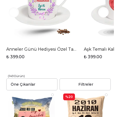
Anneler Günü Hediyesi Özel Tasarım Türk Kahve Fin
Aşk Temalı Kalp
₺ 399.00
₺ 399.00
(
1490
ürün
)
Filtreler
%20