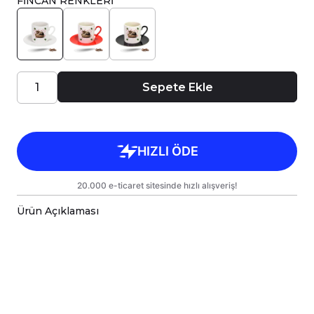
FİNCAN RENKLERİ
Sepete Ekle
Ürün Açıklaması
Porselen Türk Kahve Fincanı, birinci sınıf
kalitede, çift yönlü parlak baskı ile tasarlanmıştır.
Hem kişisel kullanım hem de hediye olarak
sunulmak üzere özenle hazırlanmıştır.
Kupanız, kargo sırasında zarar görmemesi için
sağlam malzemelerle titizlikle