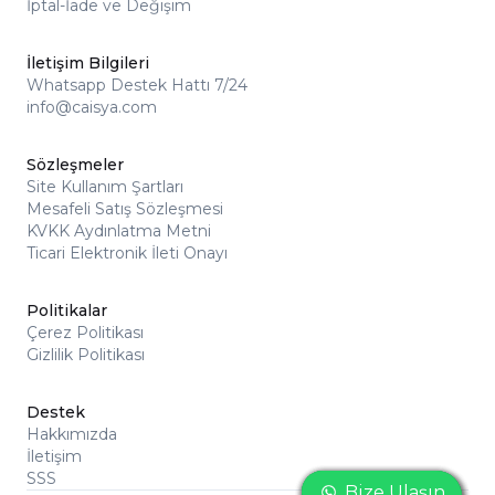
İptal-İade ve Değişim
İletişim Bilgileri
Whatsapp Destek Hattı 7/24
info@caisya.com
Sözleşmeler
Site Kullanım Şartları
Mesafeli Satış Sözleşmesi
KVKK Aydınlatma Metni
Ticari Elektronik İleti Onayı
Politikalar
Çerez Politikası
Gizlilik Politikası
Destek
Hakkımızda
İletişim
SSS
Bize Ulaşın
Bize Ulaşın
Bize Ulaşın