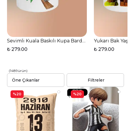
Sevimli Kuala Baskılı Kupa Bardak Çay Kahve Fincan
Yukarı Bak Yaşl
₺ 279.00
₺ 279.00
(
1489
ürün
)
Filtreler
%20
%20