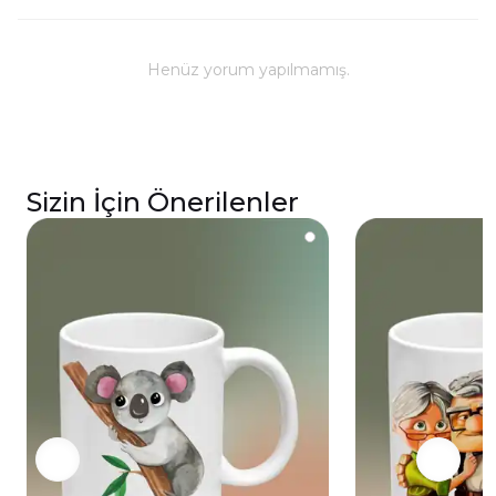
Kullanım ve Bakım
Bulaşık makinesinde yıkanabilir; ancak, uzun
ömürlü parlaklık ve baskı renkleri için elde
Henüz yorum yapılmamış.
yıkanması önerilmektedir.
Kupa üzerindeki baskılı alana sert ve kesici
cisimlerle müdahale edilmemeli, yakılmamalı ve
asit benzeri sıvılardan kaçınılmalıdır.
Sizin İçin Önerilenler