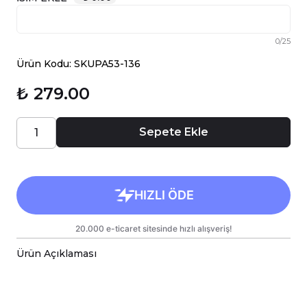
0
/
25
Ürün Kodu: SKUPA53-136
₺ 279.00
Sepete Ekle
Ürün Açıklaması
Coğrafya öğretmenleri için özel olarak
tasarlanmış bu isimli baskılı porselen kupa