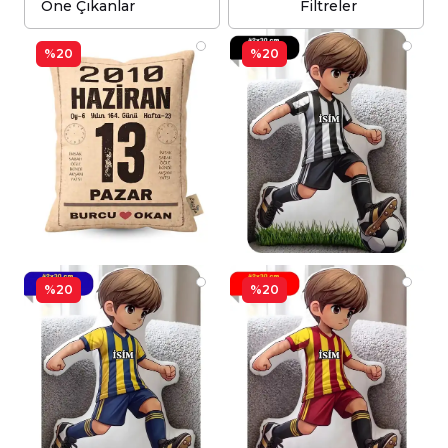
Filtreler
%20
%20
%20
%20