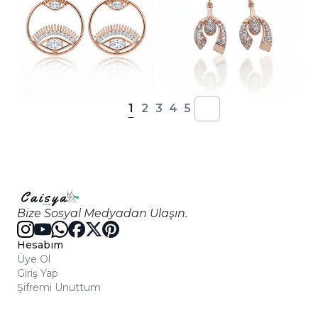
1
2
3
4
5
Bize Sosyal Medyadan Ulaşın.
Hesabım
Üye Ol
Giriş Yap
Şifremi Unuttum