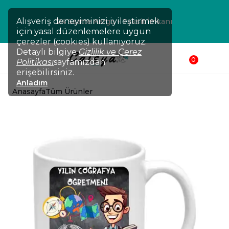
Alışveriş deneyiminizi iyileştirmek
24 Saatte Kargo - Taksit İmkanı
için yasal düzenlemelere uygun
çerezler (cookies) kullanıyoruz.
Detaylı bilgiye
Gizlilik ve Çerez
0
Politikası
sayfamızdan
erişebilirsiniz.
Anladım
Anasayfa
Tüm Ürünler