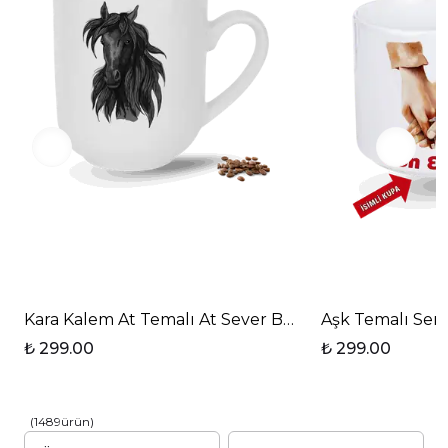
Hediye Seçenekleri
Bu isimli baskılı kupa, öğretmenler için anlamlı
bir hediye olmasının yanı sıra, özel günlerde veya
kutlamalarda da tercih edilebilir.
Öğretmenlerinize olan sevginizi ifade etmenin
şık bir yolu olan bu ürün, hem işlevsel hem de
duygusal bir değer taşır.
Caisya’nın bu özel tasarımı, öğretmenleri için
unutulmaz bir hediye seçeneği sunarak,
öğretmenler gününde anlamlı bir jest
yapmanıza yardımcı olacaktır.
Kara Kalem At Temalı At Sever Baskılı Elit Lüx Pors
Aşk Temalı Sen 
₺ 299.00
₺ 299.00
(
1489
ürün
)