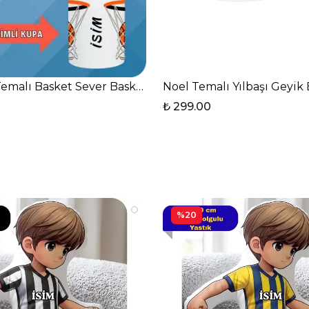
ı
emalı Basket Sever Baskılı Kupa Bardak Çay Kahve Finc
Noel Temalı Yılbaşı Geyik 
₺ 299.00
%20