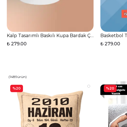
Kalp Tasarımlı Baskılı Kupa Bardak Çay Kahve Fincan
Basketbol T
₺ 279.00
₺ 279.00
(
1489
ürün
)
%20
%20