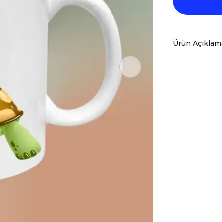
Ürün Açıklam
-Sevimli 
-Sizin Ta
-Kupaları
-Kupa Ölç
-Porsele
-Daha Uzu
-Kupa Üze