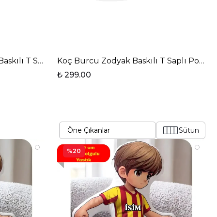
anı-8
Baskılı T Saplı Porselen Kupa Bardak
Koç Burcu Zodyak Baskılı T Saplı Porse
₺ 299.00
Sütun
%20