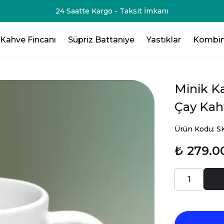
-75₺💸 - 3 Ürün Al - 125₺ 💸- 4 Ürün Al -200₺ 💸- 5 Ürün Al -
Kahve Fincanı
Süpriz Battaniye
Yastıklar
Kombin
Minik K
Çay Kah
Ürün Kodu: 
₺ 279.0