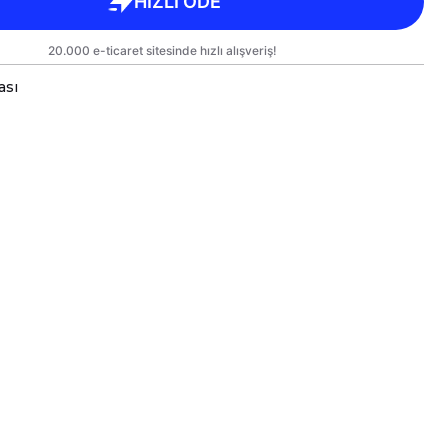
ası
Hayvanlar Serisi Baskılı Kişiye Özel Premium Porselen Kupa
sarımlarınızı Hem Kendiniz Hem de Sevdiklerinize Keyifli
mız Kargoda Zarar Görmemesi İçin Sağlam Malzemeler Ku
üleri Standart Yükseklik : 9,5cm Çap : 8,5cm Genişlik 9,
n Kupamız Bulaşık Makinesinde Yıkamaya Uygundur.
n Süre Aynı Parlaklığını ve Baskı Renklerini Koruyabil
rindeki Baskılı Alana Sert ve Kesici Cisimlerle Müdahal