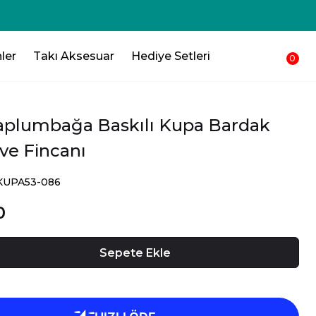
250₺ 💸 Sepetinden düşsün !!!💸
ler
Takı Aksesuar
Hediye Setleri
0
aplumbağa Baskılı Kupa Bardak
ve Fincanı
SKUPA53-086
0
Sepete Ekle