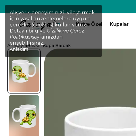
💸TÜM ÜRÜNLERDE !!! 2 Ürün Al 
Alışveriş deneyiminizi iyileştirmek
için yasal düzenlemelere uygun
Kişiye Özel
Kupalar
çerezler (cookies) kullanıyoruz.
Detaylı bilgiye
Gizlilik ve Çerez
Politikası
sayfamızdan
erişebilirsiniz.
Anasayfa
Baskılı Kupa Bardak
Anladım