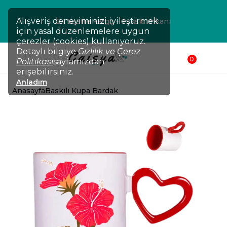
Alışveriş deneyiminizi iyileştirmek
24 Saatte Kargo - Taksit İmkanı
için yasal düzenlemelere uygun
çerezler (cookies) kullanıyoruz.
Detaylı bilgiye
Gizlilik ve Çerez
0
Politikası
sayfamızdan
erişebilirsiniz.
Anladım
Anasayfa
Baskılı Kupa Bardak