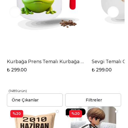
Kurbağa Prens Temalı Kurbağa Baskılı T Saplı Pors
Sevgi Temalı Gü
₺ 299.00
₺ 299.00
(
1489
ürün
)
Filtreler
%20
%20