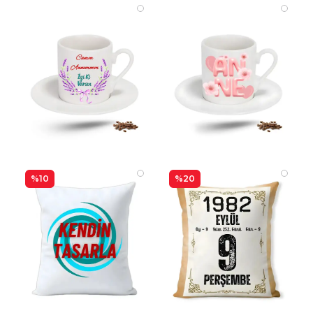
%10
%20