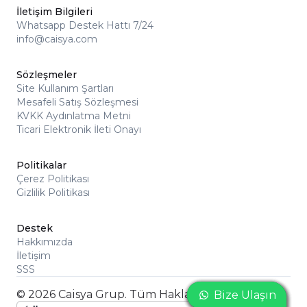
İletişim Bilgileri
Whatsapp Destek Hattı 7/24
info@caisya.com
Sözleşmeler
Site Kullanım Şartları
Mesafeli Satış Sözleşmesi
KVKK Aydınlatma Metni
Ticari Elektronik İleti Onayı
Politikalar
Çerez Politikası
Gizlilik Politikası
Destek
Hakkımızda
İletişim
SSS
© 2026 Caisya Grup. Tüm Hakları Saklıdır
Bize Ulaşın
Bize Ulaşın
Bize Ulaşın