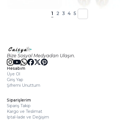
1
2
3
4
5
Bize Sosyal Medyadan Ulaşın.
Hesabım
Üye Ol
Giriş Yap
Şifremi Unuttum
Siparişlerim
Sipariş Takip
Kargo ve Teslimat
İptal-İade ve Değişim