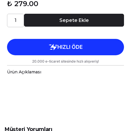
₺ 279.00
Sepete Ekle
Ürün Açıklaması
-Sevimli Hayvanlar Serisi Baskılı Kişiye Özel Premi
-Sizin Tasarımlarınızı Hem Kendiniz Hem de Sevdikl
-Kupalarımız Kargoda Zarar Görmemesi İçin Sağla
-Kupa Ölçüleri Standart Yükseklik : 9,5cm Çap : 8,
-Porselen Kupamız Bulaşık Makinesinde Yıkama
-Daha Uzun Süre Aynı Parlaklığını ve Baskı Renkl
-Kupa Üzerindeki Baskılı Alana Sert ve Kesici Cis
Müşteri Yorumları