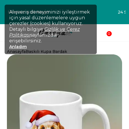
💸TÜM ÜRÜNLERDE !!! 2 Ürün Al -75₺💸 - 3 Ürün Al - 125₺
Alışveriş deneyiminizi iyileştirmek
💸- 4 Ürün Al -200₺ 💸- 5 Ürün Al -250₺ 💸 Sepetinden
için yasal düzenlemelere uygun
düşsün !!!💸
çerezler (cookies) kullanıyoruz.
Detaylı bilgiye
Gizlilik ve Çerez
0
Politikası
sayfamızdan
erişebilirsiniz.
Anladım
Anasayfa
Baskılı Kupa Bardak