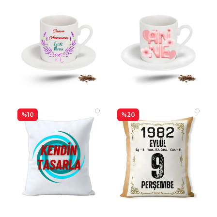
%10
%20