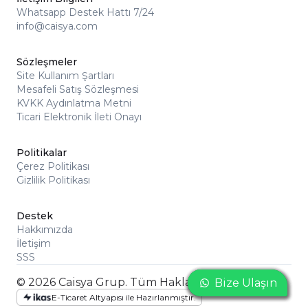
Whatsapp Destek Hattı 7/24
info@caisya.com
Sözleşmeler
Site Kullanım Şartları
Mesafeli Satış Sözleşmesi
KVKK Aydınlatma Metni
Ticari Elektronik İleti Onayı
Politikalar
Çerez Politikası
Gizlilik Politikası
Destek
Hakkımızda
İletişim
SSS
© 2026 Caisya Grup. Tüm Hakları Saklıdır
Bize Ulaşın
Bize Ulaşın
Bize Ulaşın
E-Ticaret Altyapısı ile Hazırlanmıştır.