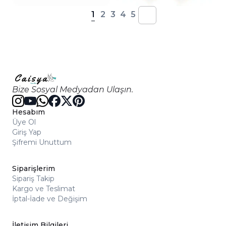
1
2
3
4
5
Bize Sosyal Medyadan Ulaşın.
Hesabım
Üye Ol
Giriş Yap
Şifremi Unuttum
Siparişlerim
Sipariş Takip
Kargo ve Teslimat
İptal-İade ve Değişim
İletişim Bilgileri