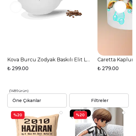
Kova Burcu Zodyak Baskılı Elit Lüx Porselen Kupa 
Caretta Kaplum
₺ 299.00
₺ 279.00
(
1489
ürün
)
Filtreler
%20
%20