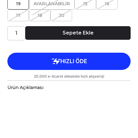
19
AYARLANABİLİR
15
16
17
18
20
Sepete Ekle
Ürün Açıklaması
Halo Tek Taş 925 Ayar Gümüş Yüzük
Caisya’nın zarif tasarımıyla öne çıkan bu yüzük,
925 ayar gümüş malzemeden üretilmiştir.
Yüzüğün merkezinde yer alan halo tek taş, ışıltılı
bir görünüm sunarak her türlü kıyafetle
mükemmel uyum sağlar. Gümüş yüzük, hem