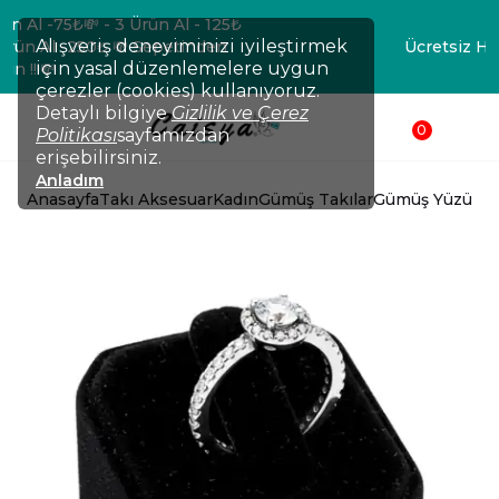
💸TÜM ÜRÜNLERDE !!! 2 Ürün Al -75₺💸 - 3 Ürün Al - 125₺
Alışveriş deneyiminizi iyileştirmek
💸- 4 Ürün Al -200₺ 💸- 5 Ürün Al -250₺ 💸 Sepetinden
için yasal düzenlemelere uygun
düşsün !!!💸
çerezler (cookies) kullanıyoruz.
Detaylı bilgiye
Gizlilik ve Çerez
0
Politikası
sayfamızdan
erişebilirsiniz.
Anladım
Anasayfa
Takı Aksesuar
Kadın
Gümüş Takılar
Gümüş Yüzük