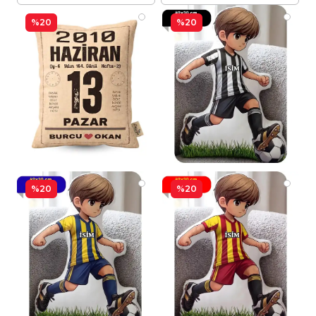
hediye edebileceğiniz mükemmel bir seçenek
sunar. Gümüş takılar arasında yer alan bu özel
%20
%20
parça, stilinize zarafet katmak için ideal bir
tercihtir.
%20
%20