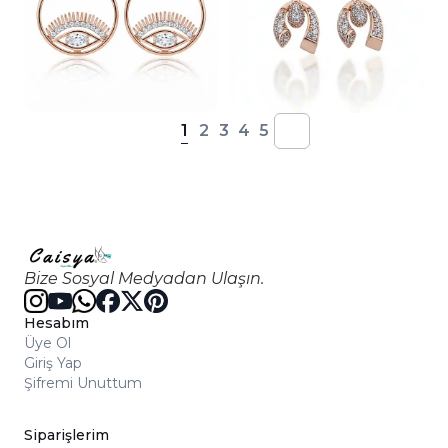
1
2
3
4
5
Bize Sosyal Medyadan Ulaşın.
Hesabım
Üye Ol
Giriş Yap
Şifremi Unuttum
Siparişlerim