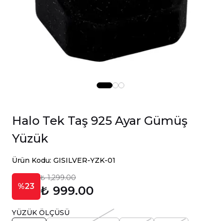
Halo Tek Taş 925 Ayar Gümüş
Yüzük
Ürün Kodu: GISILVER-YZK-01
₺ 1,299.00
%23
₺ 999.00
YÜZÜK ÖLÇÜSÜ