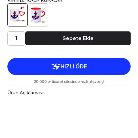
KIRMIZI KALP KUPALAR
Sepete Ekle
Ürün Açıklaması
Porselen kupa bardaklar, birinci sınıf kalitede,
çift yönlü parlak baskı ile tasarlanmıştır.
Hem kişisel kullanım hem de hediye olarak
sunulmak üzere özenle hazırlanmıştır.
Kupanız, kargo sırasında zarar görmemesi için
sağlam malzemelerle titizlikle