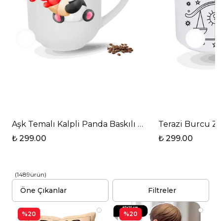
Aşk Temalı Kalpli Panda Baskılı Elit Lüx Porselen K
Terazi Burcu Zo
₺ 299.00
₺ 299.00
(
1489
ürün
)
Filtreler
%20
%20