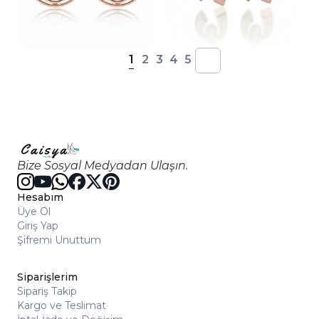
1
2
3
4
5
Bize Sosyal Medyadan Ulaşın.
Hesabım
Üye Ol
Giriş Yap
Şifremi Unuttum
Siparişlerim
Sipariş Takip
Kargo ve Teslimat