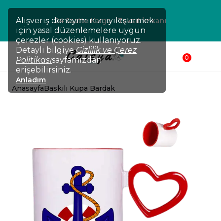
Alışveriş deneyiminizi iyileştirmek
24 Saatte Kargo - Taksit İmkanı
için yasal düzenlemelere uygun
çerezler (cookies) kullanıyoruz.
Detaylı bilgiye
Gizlilik ve Çerez
0
Politikası
sayfamızdan
erişebilirsiniz.
Anladım
Anasayfa
Baskılı Kupa Bardak