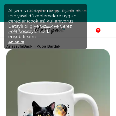
Alışveriş deneyiminizi iyileştirmek
24 Saatte Kargo - Taksit İmkanı
için yasal düzenlemelere uygun
çerezler (cookies) kullanıyoruz.
Detaylı bilgiye
Gizlilik ve Çerez
0
Politikası
sayfamızdan
erişebilirsiniz.
Anladım
Anasayfa
Baskılı Kupa Bardak