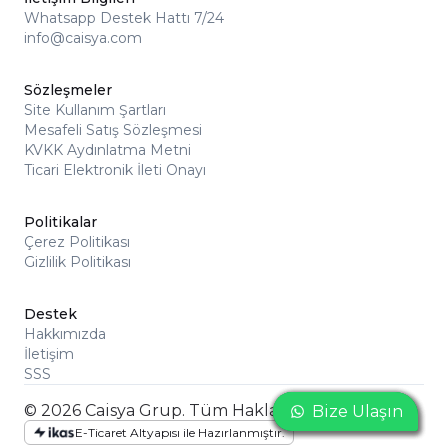
Whatsapp Destek Hattı 7/24
info@caisya.com
Sözleşmeler
Site Kullanım Şartları
Mesafeli Satış Sözleşmesi
KVKK Aydınlatma Metni
Ticari Elektronik İleti Onayı
Politikalar
Çerez Politikası
Gizlilik Politikası
Destek
Hakkımızda
İletişim
SSS
© 2026 Caisya Grup. Tüm Hakları Saklıdır
Bize Ulaşın
Bize Ulaşın
Bize Ulaşın
E-Ticaret Altyapısı ile Hazırlanmıştır.