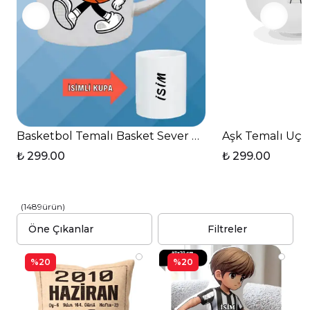
Basketbol Temalı Basket Sever Kalp Kulplu Kupa Ba
Aşk Temalı Uçan
₺ 299.00
₺ 299.00
(
1489
ürün
)
Filtreler
%20
%20