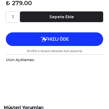
₺ 279.00
Sepete Ekle
Ürün Açıklaması
-Sevimli Hayvanlar Serisi Baskılı Kişiye Özel Premi
-Sizin Tasarımlarınızı Hem Kendiniz Hem de Sevdikl
-Kupalarımız Kargoda Zarar Görmemesi İçin Sağla
-Kupa Ölçüleri Standart Yükseklik : 9,5cm Çap : 8,
-Porselen Kupamız Bulaşık Makinesinde Yıkama
-Daha Uzun Süre Aynı Parlaklığını ve Baskı Renkl
-Kupa Üzerindeki Baskılı Alana Sert ve Kesici Cis
Müşteri Yorumları