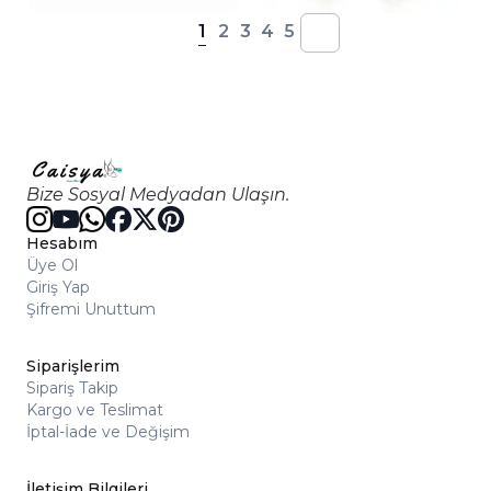
1
2
3
4
5
Bize Sosyal Medyadan Ulaşın.
Hesabım
Üye Ol
Giriş Yap
Şifremi Unuttum
Siparişlerim
Sipariş Takip
Kargo ve Teslimat
İptal-İade ve Değişim
İletişim Bilgileri