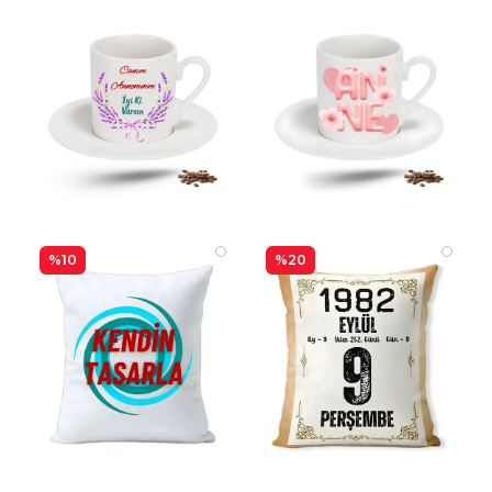
%10
%20