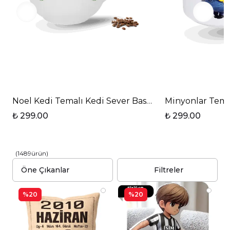
Noel Kedi Temalı Kedi Sever Baskılı Elit Lüx Porsel
Minyonlar Temal
₺ 299.00
₺ 299.00
(
1489
ürün
)
Filtreler
%20
%20