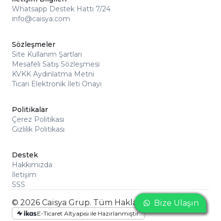
Whatsapp Destek Hattı 7/24
info@caisya.com
Sözleşmeler
Site Kullanım Şartları
Mesafeli Satış Sözleşmesi
KVKK Aydınlatma Metni
Ticari Elektronik İleti Onayı
Politikalar
Çerez Politikası
Gizlilik Politikası
Destek
Hakkımızda
İletişim
SSS
© 2026 Caisya Grup. Tüm Hakları Saklıdır
Bize Ulaşın
Bize Ulaşın
Bize Ulaşın
E-Ticaret Altyapısı ile Hazırlanmıştır.