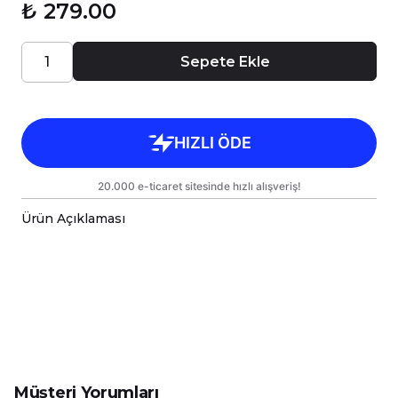
₺ 279.00
Sepete Ekle
Ürün Açıklaması
-Sevimli Hayvanlar Serisi Baskılı Kişiye Özel Premi
-Sizin Tasarımlarınızı Hem Kendiniz Hem de Sevdikl
-Kupalarımız Kargoda Zarar Görmemesi İçin Sağla
-Kupa Ölçüleri Standart Yükseklik : 9,5cm Çap : 8,
-Porselen Kupamız Bulaşık Makinesinde Yıkama
-Daha Uzun Süre Aynı Parlaklığını ve Baskı Renkl
-Kupa Üzerindeki Baskılı Alana Sert ve Kesici Cis
Müşteri Yorumları