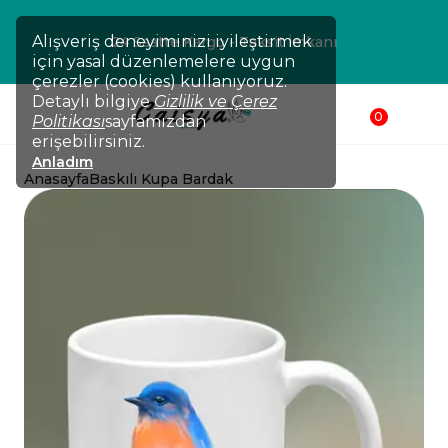
Alışveriş deneyiminizi iyileştirmek
24 Saatte Kargo - Taksit İmkanı
için yasal düzenlemelere uygun
çerezler (cookies) kullanıyoruz.
Detaylı bilgiye
Gizlilik ve Çerez
0
Politikası
sayfamızdan
erişebilirsiniz.
Anladım
Anasayfa
Baskılı Kupa Bardak