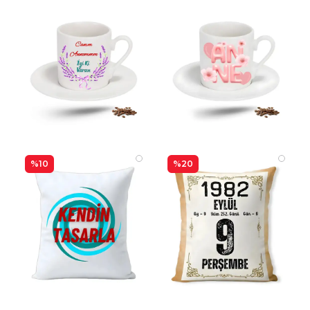
%10
%20