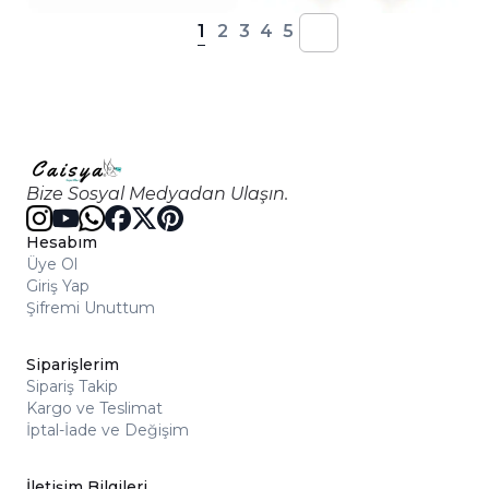
1
2
3
4
5
Bize Sosyal Medyadan Ulaşın.
Hesabım
Üye Ol
Giriş Yap
Şifremi Unuttum
Siparişlerim
Sipariş Takip
Kargo ve Teslimat
İptal-İade ve Değişim
İletişim Bilgileri